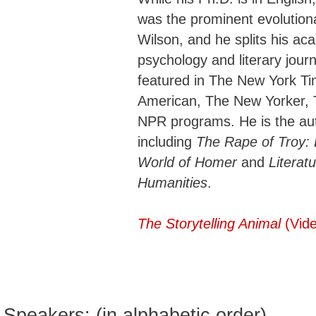
was the prominent evolutiona
Wilson, and he splits his ac
psychology and literary jour
featured in The New York Ti
American, The New Yorker, 
NPR programs. He is the auth
including
The Rape of Troy: 
World of Homer
and
Literat
Humanities
.
The Storytelling Animal
(Vide
Speakers: (in alphabetic order)