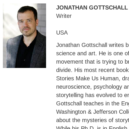
JONATHAN GOTTSCHA
Writer
USA
Jonathan Gottschall writes b
science and art. He is one of
movement that is trying to b
divide. His most recent boo
Stories Make Us Human, draw
neuroscience, psychology a
storytelling has evolved to e
Gottschall teaches in the En
Washington & Jefferson Coll
about the mysteries of story
While his Ph.D. is in English