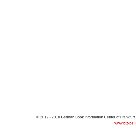
© 2012 - 2018
German Book Information Center of Frankfurt
www.biz-beij