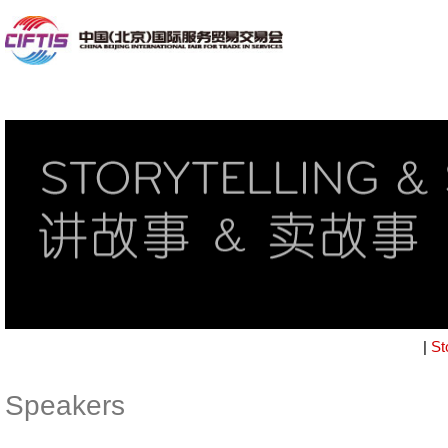
|
St
Speakers