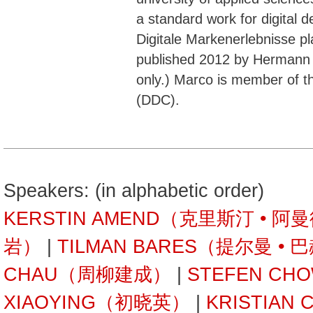
a standard work for digital 
Digitale Markenerlebnisse p
published 2012 by Hermann
only.) Marco is member of 
(DDC).
Speakers: (in alphabetic order)
KERSTIN AMEND（克里斯汀 • 阿
岩）
|
TILMAN BARES（提尔曼 • 
CHAU（周柳建成）
|
STEFEN C
XIAOYING（初晓英）
|
KRISTIAN