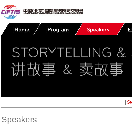
|
St
Speakers