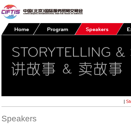
|
St
Speakers