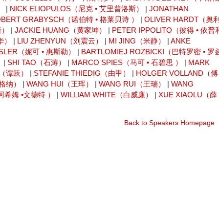
）
|
NICK ELIOPULOS（尼克 • 艾里普洛斯）
|
JONATHAN
OBERT GRABYSCH（诺伯特 • 格莱贝诗 ）
|
OLIVER HARDT（奥
斯）
|
JACKIE HUANG（黄家坤）
|
PETER IPPOLITO（彼得 • 依普
林华）
|
LIU ZHENYUN（刘震云）
|
MI JING（米静）
|
ANKE
ESLER（妮可 • 惠斯勒）
|
BARTLOMIEJ ROZBICKI（巴特罗密 • 罗
）
|
SHI TAO（石涛）
|
MARCO SPIES（马可 • 石碧思 ）
|
MARK
UE（谭跃）
|
STEFANIE THIEDIG（由甲）
|
HOLGER VOLLAND（傅
瓦格纳）
|
WANG HUI（王珲）
|
WANG RUI（王瑞）
|
WANG
尤阿希姆 •文德特 ）
|
WILLIAM WHITE（白威廉）
|
XUE XIAOLU（薛
Back to Speakers Homepage