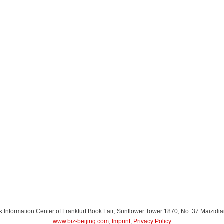
Information Center of Frankfurt Book Fair
, Sunflower Tower 1870, No. 37 Maizidia
www.biz-beijing.com
,
Imprint
,
Privacy Policy