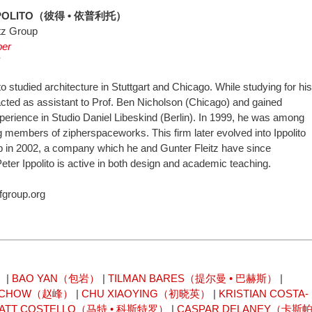
PPOLITO（彼得 • 依普利托）
itz Group
er
Y
to studied architecture in Stuttgart and Chicago. While studying for his
cted as assistant to Prof. Ben Nicholson (Chicago) and gained
xperience in Studio Daniel Libeskind (Berlin). In 1999, he was among
g members of zipherspaceworks. This firm later evolved into Ippolito
p in 2002, a company which he and Gunter Fleitz have since
ter Ippolito is active in both design and academic teaching.
ifgroup.org
）
|
BAO YAN（包岩）
|
TILMAN BARES（提尔曼 • 巴赫斯）
|
N CHOW（赵峰）
|
CHU XIAOYING（初晓英）
|
KRISTIAN COSTA-
ATT COSTELLO（马特 • 科斯特罗）
|
CASPAR DELANEY（卡斯