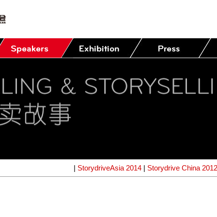
|
StorydriveAsia 2014
|
Storydrive China 201