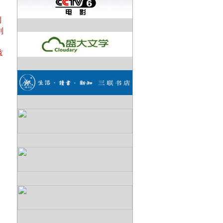
利
利
兹