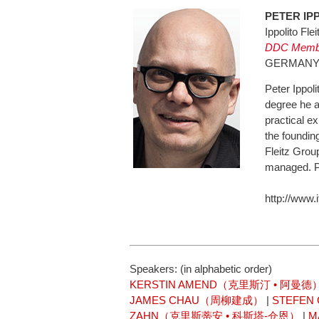
PETER I
Ippolito Fle
DDC Memb
GERMAN
Peter Ippoli
degree he a
practical e
the foundin
Fleitz Grou
managed. Pe
http://www.
Speakers: (in alphabetic order)
KERSTIN AMEND（克里斯汀 • 阿曼德
JAMES CHAU（周柳建成）
|
STEFE
ZAHN（克里斯蒂安 • 科斯塔-仓恩）
|
M