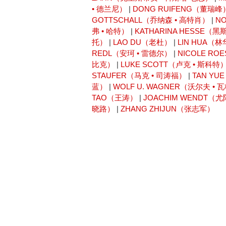
• 德兰尼）
|
DONG RUIFENG（董瑞峰
GOTTSCHALL（乔纳森 • 高特肖）
|
N
弗 • 哈特）
|
KATHARINA HESSE（黑
托）
|
LAO DU（老杜）
|
LIN HUA（
REDL（安珂 • 雷德尔）
|
NICOLE RO
比克）
|
LUKE SCOTT（卢克 • 斯科特
STAUFER（马克 • 司涛福）
|
TAN Y
蓝）
|
WOLF U. WAGNER（沃尔夫 • 
TAO（王涛）
|
JOACHIM WENDT（
晓路）
|
ZHANG ZHIJUN（张志军）