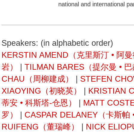
national and international pa
Speakers: (in alphabetic order)
KERSTIN AMEND（克里斯汀 • 阿
岩）
|
TILMAN BARES（提尔曼 • 
CHAU（周柳建成）
|
STEFEN C
XIAOYING（初晓英）
|
KRISTIAN
蒂安 • 科斯塔-仓恩）
|
MATT COST
罗）
|
CASPAR DELANEY（卡斯帕
RUIFENG（董瑞峰）
|
NICK ELI