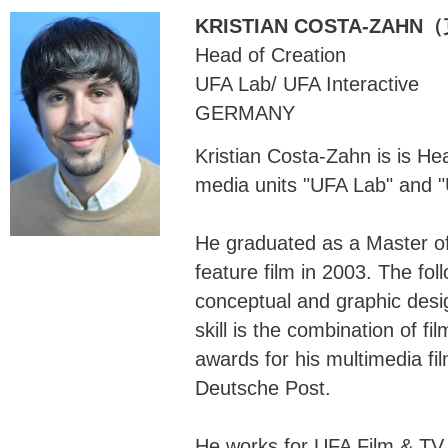
KRISTIAN COSTA-ZA
Head of Creation
UFA Lab/ UFA Interactive
GERMANY
Kristian Costa-Zahn is is He
media units "UFA Lab" and "
He graduated as a Master of 
feature film in 2003. The fo
conceptual and graphic desig
skill is the combination of 
awards for his multimedia fi
Deutsche Post.
He works for UFA Film & TV