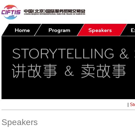
|
St
Speakers