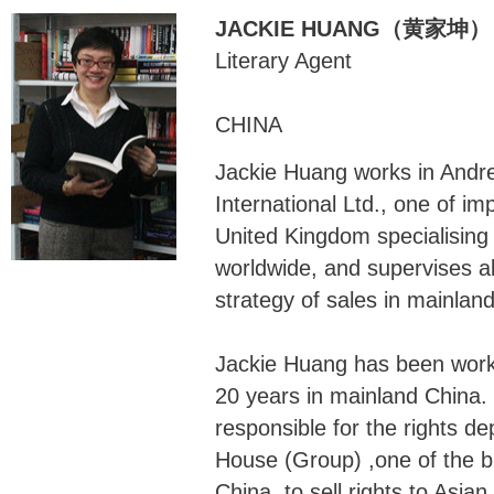
JACKIE HUANG（黄家坤）
Literary Agent
CHINA
Jackie Huang works in Andr
International Ltd., one of imp
United Kingdom specialising i
worldwide, and supervises al
strategy of sales in mainlan
Jackie Huang has been worke
20 years in mainland China.
responsible for the rights de
House (Group) ,one of the b
China, to sell rights to Asia