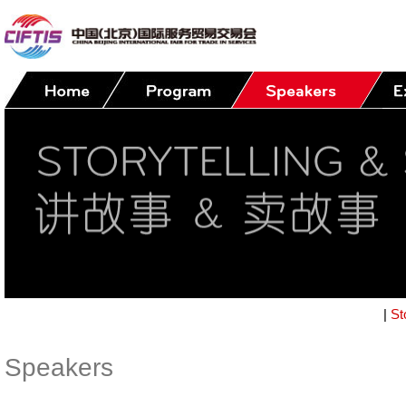
|
St
Speakers