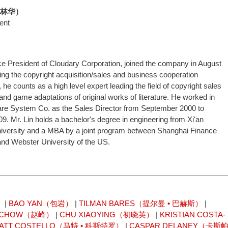
A（林华）
ent
ce President of Cloudary Corporation, joined the company in August
ng the copyright acquisition/sales and business cooperation
he counts as a high level expert leading the field of copyright sales
 and game adaptations of original works of literature. He worked in
re System Co. as the Sales Director from September 2000 to
9. Mr. Lin holds a bachelor's degree in engineering from Xi'an
iversity and a MBA by a joint program between Shanghai Finance
and Webster University of the US.
）
|
BAO YAN（包岩）
|
TILMAN BARES（提尔曼 • 巴赫斯）
|
N CHOW（赵峰）
|
CHU XIAOYING（初晓英）
|
KRISTIAN COSTA-
ATT COSTELLO（马特 • 科斯特罗）
|
CASPAR DELANEY（卡斯