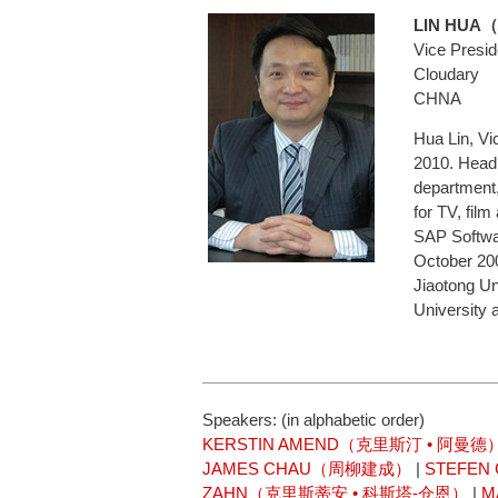
LIN HU
Vice Presid
Cloudary
CHNA
Hua Lin, Vi
2010. Headi
department, 
for TV, film
SAP Softwa
October 200
Jiaotong Un
University 
Speakers: (in alphabetic order)
KERSTIN AMEND（克里斯汀 • 阿曼德
JAMES CHAU（周柳建成）
|
STEFE
ZAHN（克里斯蒂安 • 科斯塔-仓恩）
|
M