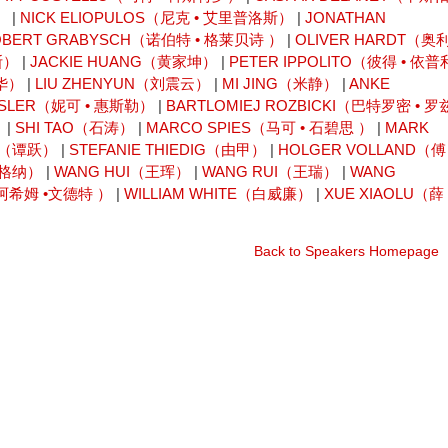
）
|
NICK ELIOPULOS（尼克 • 艾里普洛斯）
|
JONATHAN
OBERT GRABYSCH（诺伯特 • 格莱贝诗 ）
|
OLIVER HARDT（奥
斯）
|
JACKIE HUANG（黄家坤）
|
PETER IPPOLITO（彼得 • 依普
林华）
|
LIU ZHENYUN（刘震云）
|
MI JING（米静）
|
ANKE
ESLER（妮可 • 惠斯勒）
|
BARTLOMIEJ ROZBICKI（巴特罗密 • 罗
）
|
SHI TAO（石涛）
|
MARCO SPIES（马可 • 石碧思 ）
|
MARK
UE（谭跃）
|
STEFANIE THIEDIG（由甲）
|
HOLGER VOLLAND（傅
瓦格纳）
|
WANG HUI（王珲）
|
WANG RUI（王瑞）
|
WANG
尤阿希姆 •文德特 ）
|
WILLIAM WHITE（白威廉）
|
XUE XIAOLU（薛
Back to Speakers Homepage