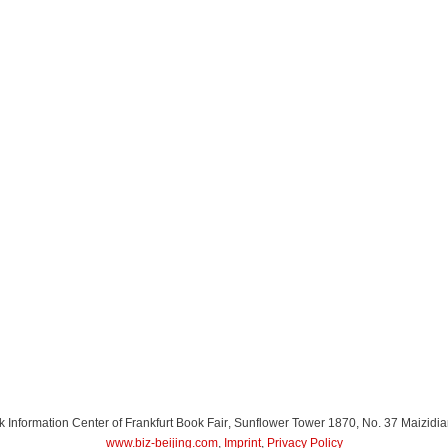
Information Center of Frankfurt Book Fair
, Sunflower Tower 1870, No. 37 Maizidia
www.biz-beijing.com
,
Imprint
,
Privacy Policy