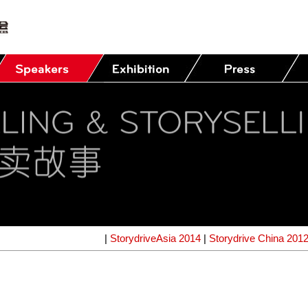
|
StorydriveAsia 2014
|
Storydrive China 201