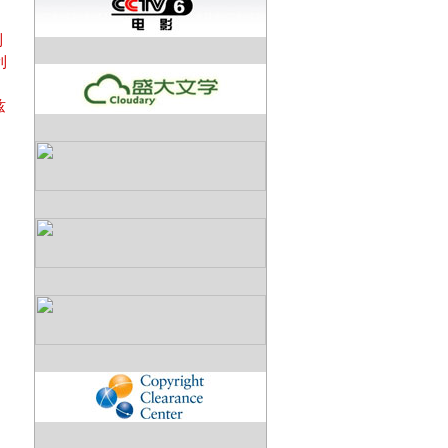
利
利
兹