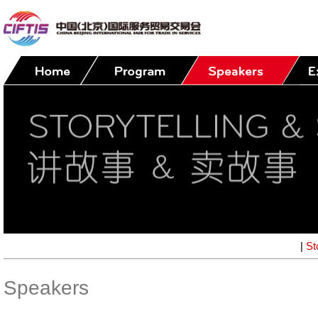
|
St
Speakers