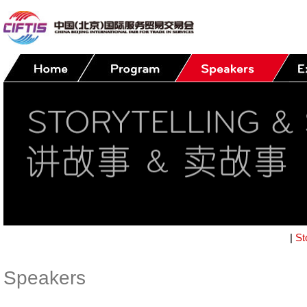
|
St
Speakers