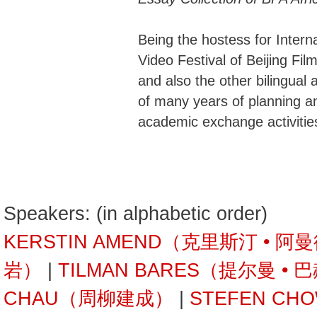
Being the hostess for Intern
Video Festival of Beijing Fi
and also the other bilingual 
of many years of planning an
academic exchange activitie
Speakers: (in alphabetic order)
KERSTIN AMEND（克里斯汀 • 阿
岩）
|
TILMAN BARES（提尔曼 • 
CHAU（周柳建成）
|
STEFEN C