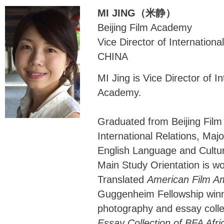
MI JING（米静）
Beijing Film Academy
Vice Director of Internationa
CHINA
MI Jing is Vice Director of I
Academy.
Graduated from Beijing Film
International Relations, Maj
English Language and Cultur
Main Study Orientation is wor
Translated
American Film Am
Guggenheim Fellowship winn
photography and essay coll
Essay Collection of BFA Afri