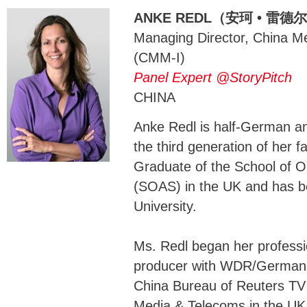
ANKE REDL（安珂 • 雷德
Managing Director, China Me
(CMM-I)
Panel Expert @StoryPitch
CHINA
Anke Redl is half-German an
the third generation of her fa
Graduate of the School of Or
(SOAS) in the UK and has be
University.
Ms. Redl began her professi
producer with WDR/German T
China Bureau of Reuters TV 
Media & Telecoms in the UK