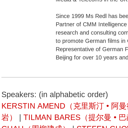
Since 1999 Ms Redl has bee
Partner of CMM Intelligence
research and consulting com
to promote German films in C
Representative of German Fi
Beijing for over 10 years an
Speakers: (in alphabetic order)
KERSTIN AMEND（克里斯汀 • 阿
岩）
|
TILMAN BARES（提尔曼 • 