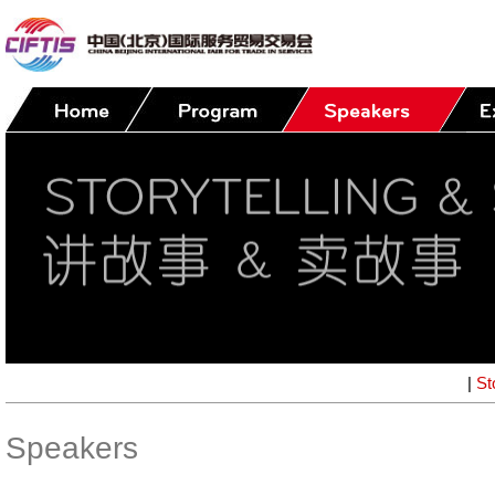
|
St
Speakers