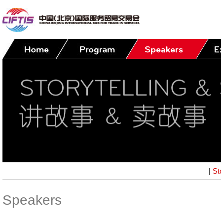
|
St
Speakers