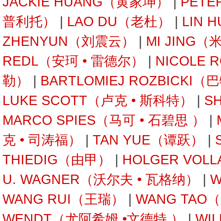
JACKIE HUANG（黄家坤）
|
PETE
普利托）
|
LAO DU（老杜）
|
LIN 
ZHENYUN（刘震云）
|
MI JING（
REDL（安珂 • 雷德尔）
|
NICOLE 
勒）
|
BARTLOMIEJ ROZBICKI
LUKE SCOTT（卢克 • 斯科特）
|
S
MARCO SPIES（马可 • 石碧思 ）
|
克 • 司涛福）
|
TAN YUE（谭跃）
|
THIEDIG（由甲）
|
HOLGER VOL
U. WAGNER（沃尔夫 • 瓦格纳）
|
W
WANG RUI（王瑞）
|
WANG TAO
WENDT（尤阿希姆 •文德特 ）
|
WI