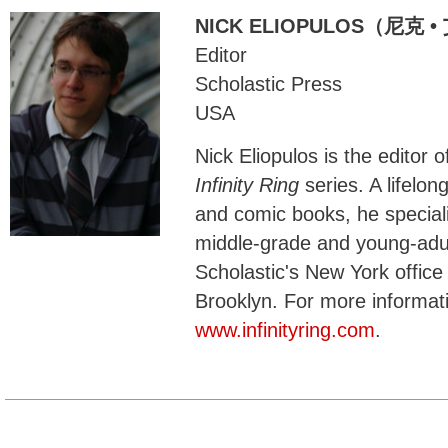
NICK ELIOPULOS（尼克
Editor
Scholastic Press
USA
Nick Eliopulos is the editor o
Infinity Ring
series. A lifelong
and comic books, he speciali
middle-grade and young-adul
Scholastic's New York office
Brooklyn. For more informa
www.infinityring.com
.