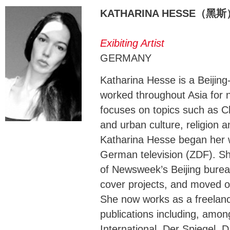
KATHARINA HESSE（黑斯
Exibiting Artist
GERMANY
Katharina Hesse is a Beijin
worked throughout Asia for 
focuses on topics such as Ch
and urban culture, religion 
Katharina Hesse began her w
German television (ZDF). She
of Newsweek’s Beijing burea
cover projects, and moved o
She now works as a freelanc
publications including, amon
International, Der Spiegel, 