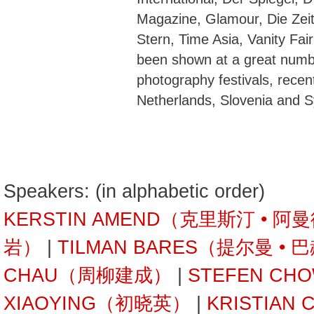
Magazine, Glamour, Die Zeit
Stern, Time Asia, Vanity Fa
been shown at a great numbe
photography festivals, recent
Netherlands, Slovenia and S
Speakers: (in alphabetic order)
KERSTIN AMEND（克里斯汀 • 阿
岩）
|
TILMAN BARES（提尔曼 • 
CHAU（周柳建成）
|
STEFEN C
XIAOYING（初晓英）
|
KRISTIAN