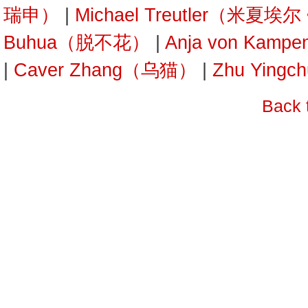
瑞申）
|
Michael Treutler（米夏埃
Buhua（脱不花）
|
Anja von Kam
|
Caver Zhang（乌猫）
|
Zhu Yin
Back 