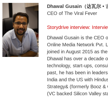
Dhawal Gusain（达瓦尔 
CEO of The Viral Fever
Storydrive interview: Inter
Dhawal Gusain is the CEO of
Online Media Network Pvt. L
joined in August 2015 as th
Dhawal has over a decade of
technology, start-ups, consu
past, he has been in leader
India and the US with Hindu
Strategy& (formerly Booz 
(VC backed Silicon Valley sta