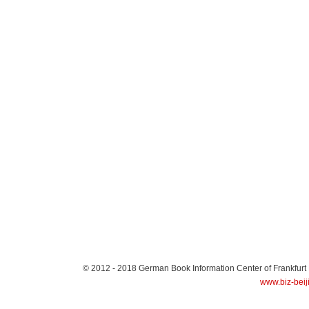
© 2012 - 2018
German Book Information Center of Frankfurt
www.biz-beij