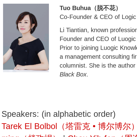
Tuo Buhua（脱不花）
Co-Founder & CEO of Logi
Li Tiantian, known professio
Founder and CEO of Luogic
Prior to joining Luogic Kno
a management consulting fi
columnist. She is the author
Black Box
.
Speakers: (in alphabetic order)
Tarek El Bolbol（塔雷克 • 博尔博尔