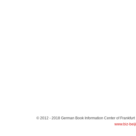
© 2012 - 2018
German Book Information Center of Frankfurt
www.biz-beij