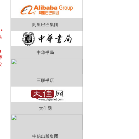
阿里巴巴集团
•
埃
衛
中华书局
谭
梁
三联书店
大佳网
中信出版集团