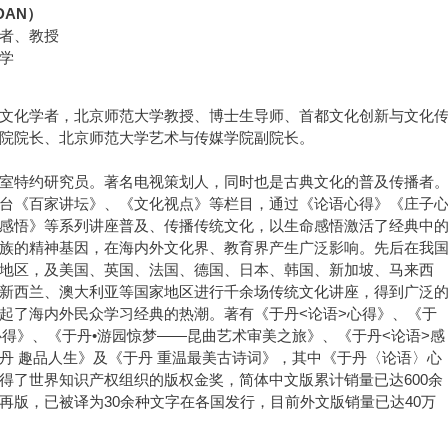
DAN）
者、教授
学
文化学者，北京师范大学教授、博士生导师、首都文化创新与文化
院院长、北京师范大学艺术与传媒学院副院长。
室特约研究员。著名电视策划人，同时也是古典文化的普及传播者
台《百家讲坛》、《文化视点》等栏目，通过《论语心得》《庄子
感悟》等系列讲座普及、传播传统文化，以生命感悟激活了经典中
族的精神基因，在海内外文化界、教育界产生广泛影响。先后在我
地区，及美国、英国、法国、德国、日本、韩国、新加坡、马来西
新西兰、澳大利亚等国家地区进行千余场传统文化讲座，得到广泛
起了海内外民众学习经典的热潮。著有《于丹<论语>心得》、《于
心得》、《于丹•游园惊梦——昆曲艺术审美之旅》、《于丹<论语>感
丹 趣品人生》及《于丹 重温最美古诗词》，其中《于丹〈论语〉心
得了世界知识产权组织的版权金奖，简体中文版累计销量已达600余
再版，已被译为30余种文字在各国发行，目前外文版销量已达40万