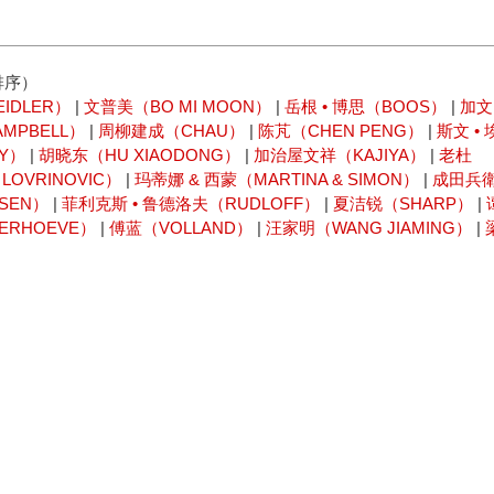
排序）
IDLER）
|
文普美（BO MI MOON）
|
岳根 • 博思（BOOS）
|
加文 
MPBELL）
|
周柳建成（CHAU）
|
陈芃（CHEN PENG）
|
斯文 • 
LY）
|
胡晓东（HU XIAODONG）
|
加治屋文祥（KAJIYA）
|
老杜
OVRINOVIC）
|
玛蒂娜 & 西蒙（MARTINA & SIMON）
|
成田兵
SEN）
|
菲利克斯 • 鲁德洛夫（RUDLOFF）
|
夏洁锐（SHARP）
|
ERHOEVE）
|
傅蓝（VOLLAND）
|
汪家明（WANG JIAMING）
|