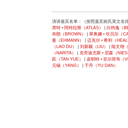
演讲嘉宾名单：（按照嘉宾姓氏英文名
席特 • 阿特拉斯（ATLAS）
|
白驹逸（BE
布朗（BROWN）
|
翠奥娜 • 坎贝尔（CA
曼（EHMANN）
|
迈克尔 • 希利（HEA
（LAO DU）
|
刘新颖（LIU）
|
陆文翎（L
（NARITA）
|
克劳迪尤斯 • 尼森（NIES
跃（TAN YUE）
|
皮耶特 • 菲尔荷韦（V
元锡（YANG）
|
于丹（YU DAN）