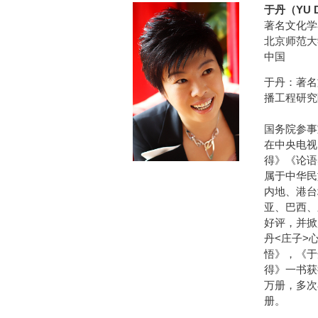
于丹（YU 
著名文化学
北京师范大
中国
于丹：著名
播工程研究
国务院参事
在中央电视
得》《论语
属于中华民
内地、港台
亚、巴西、
好评，并掀
丹<庄子>
悟》，《于
得》一书获
万册，多次
册。