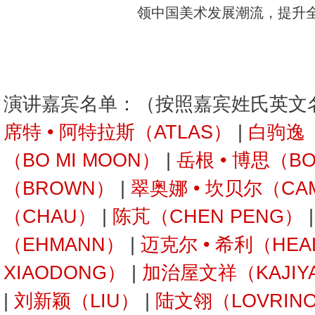
领中国美术发展潮流，提升全
演讲嘉宾名单：（按照嘉宾姓氏英文
席特 • 阿特拉斯（ATLAS）
|
白驹逸（
（BO MI MOON）
|
岳根 • 博思（B
（BROWN）
|
翠奥娜 • 坎贝尔（CA
（CHAU）
|
陈芃（CHEN PENG）
（EHMANN）
|
迈克尔 • 希利（HEA
XIAODONG）
|
加治屋文祥（KAJIY
|
刘新颖（LIU）
|
陆文翎（LOVRINO