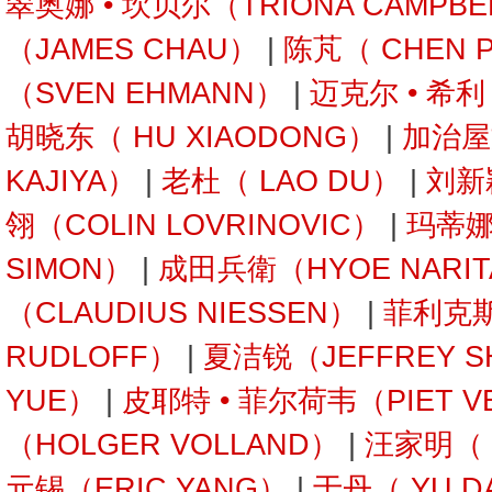
翠奥娜 • 坎贝尔（TRIONA CAMPBE
（JAMES CHAU）
|
陈芃（ CHEN 
（SVEN EHMANN）
|
迈克尔 • 希利
胡晓东（ HU XIAODONG）
|
加治屋
KAJIYA）
|
老杜（ LAO DU）
|
刘新
翎（COLIN LOVRINOVIC）
|
玛蒂娜 
SIMON）
|
成田兵衛（HYOE NARI
（CLAUDIUS NIESSEN）
|
菲利克斯
RUDLOFF）
|
夏洁锐（JEFFREY S
YUE）
|
皮耶特 • 菲尔荷韦（PIET V
（HOLGER VOLLAND）
|
汪家明（ W
元锡（ERIC YANG）
|
于丹（ YU D