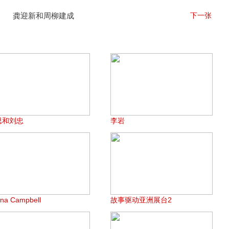
龚迎新和周柳建成
下一张
思和刘忠
李岩
ona Campbell
故事驱动亚洲展台2