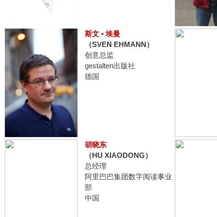
斯文 • 埃曼
（SVEN EHMANN）
创意总监
gestalten出版社
德国
胡晓东
（HU XIAODONG）
总经理
阿里巴巴集团数字阅读事业
部
中国