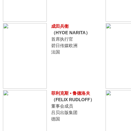
成田兵衛
（HYOE NARITA）
首席执行官
碧日传媒欧洲
法国
菲利克斯 • 鲁德洛夫
（FELIX RUDLOFF）
董事会成员
吕贝出版集团
德国