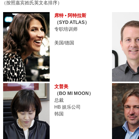
（按照嘉宾姓氏英文名排序）
席特 • 阿特拉斯
（SYD ATLAS）
专职培训师
美国/德国
文普美
（BO MI MOON）
总裁
HB 娱乐公司
韩国