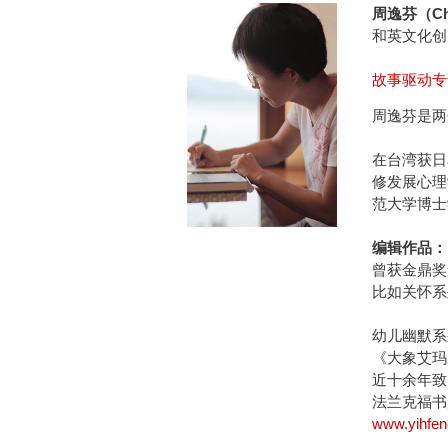
周逸芬（Cho
和英文化创
故事驱动
周逸芬是两
在台湾获日
修发展心理
范大学博士
编辑作品：
曾获金鼎奖
比如关怀系
幼儿幽默系
《大象艾玛
近十余年致
法兰克福书
www.yihfe