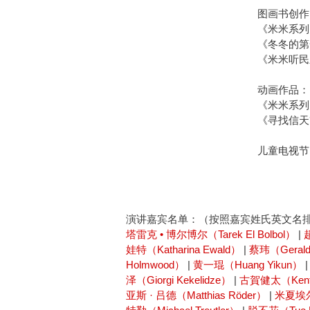
图画书创作
《米米系列
《冬冬的第
《米米听民
动画作品：
《米米系列》
《寻找信天
儿童电视节
演讲嘉宾名单：（按照嘉宾姓氏英文名
塔雷克 • 博尔博尔（Tarek El Bolbol）
|
娃特（Katharina Ewald）
|
蔡玮（Gerald
Holmwood）
|
黄一琨（Huang Yikun）
泽（Giorgi Kekelidze）
|
古賀健太（Kent
亚斯 · 吕德（Matthias Röder）
|
米夏埃尔 