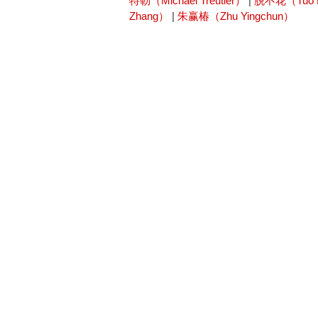
特勒（Michael Treutler）
|
脱不花（Tuo 
Zhang）
|
朱赢椿（Zhu Yingchun）