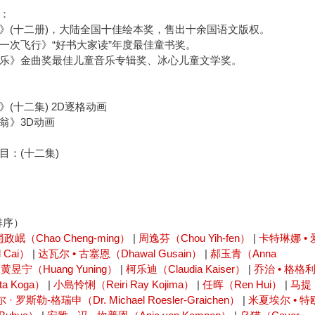
：
》(十二册)，大陆全国十佳绘本奖，售出十余国语文版权。
一次飞行》“好书大家读”年度最佳童书奖。
乐》金曲奖最佳儿童音乐专辑奖、冰心儿童文学奖。
(十二集) 2D逐格动画
翁》3D动画
目：(十二集)
排序）
趙政岷（Chao Cheng-ming）
|
周逸芬（Chou Yih-fen）
|
卡特琳娜 • 
 Cai）
|
达瓦尔 • 古塞恩（Dhawal Gusain）
|
郝玉青（Anna
|
黄昱宁（Huang Yuning）
|
柯乐迪（Claudia Kaiser）
|
乔治 • 格格
a Koga）
|
小島怜悧（Reiri Ray Kojima）
|
任晖（Ren Hui）
|
马提
· 罗斯勒-格瑞申（Dr. Michael Roesler-Graichen）
|
米夏埃尔 • 特