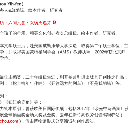
u Yih-fen）
办人&总编辑、绘本作者、研究者
专访：六问六答：采访周逸芬
个孩子的母亲、和英文化创办者＆总编辑、绘本作者、研究者。
本文学硕士后，赴美国威斯康辛大学深造，取得第二个硕士学位，
学，并取得美国蒙特梭利学会（AMS）教师执照。2002年获北京师
学位。
最佳主编奖，二十年编辑生涯，刚开始曾引进出版具开创性之作品
列：《挖土机年年作响》《开往远方的列车》《不是我的错》等、
列：
》《妞妞的鹿角》等；
力绘本原创，曾获欧美日国际奖项，包括2017年《余光中诗画集》
展全球插画奖全场大奖及金奖。去年在新竹高铁旁创设编辑驿站 (
nchou.com
)，借由博物馆形式分享编辑与创作想法。