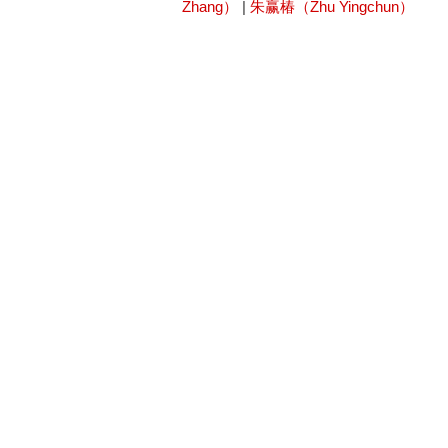
Zhang）
|
朱赢椿（Zhu Yingchun）