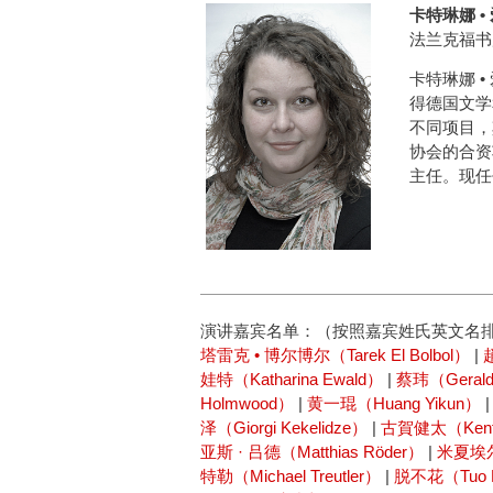
卡特琳娜 • 
法兰克福书
卡特琳娜 
得德国文学
不同项目，
协会的合资
主任。现任
演讲嘉宾名单：（按照嘉宾姓氏英文名
塔雷克 • 博尔博尔（Tarek El Bolbol）
|
娃特（Katharina Ewald）
|
蔡玮（Gerald
Holmwood）
|
黄一琨（Huang Yikun）
泽（Giorgi Kekelidze）
|
古賀健太（Kent
亚斯 · 吕德（Matthias Röder）
|
米夏埃尔 
特勒（Michael Treutler）
|
脱不花（Tuo 