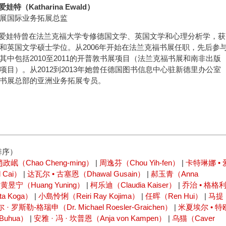
爱娃特（Katharina Ewald）
展国际业务拓展总监
• 爱娃特曾在法兰克福大学专修德国文学、英国文学和心理分析学，获
和英国文学硕士学位。从2006年开始在法兰克福书展任职，先后参
其中包括2010至2011的开普敦书展项目（法兰克福书展和南非出版
项目）。从2012到2013年她曾任德国图书信息中心驻新德里办公室
书展总部的亚洲业务拓展专员。
排序）
趙政岷（Chao Cheng-ming）
|
周逸芬（Chou Yih-fen）
|
卡特琳娜 • 
 Cai）
|
达瓦尔 • 古塞恩（Dhawal Gusain）
|
郝玉青（Anna
|
黄昱宁（Huang Yuning）
|
柯乐迪（Claudia Kaiser）
|
乔治 • 格格
a Koga）
|
小島怜悧（Reiri Ray Kojima）
|
任晖（Ren Hui）
|
马提
· 罗斯勒-格瑞申（Dr. Michael Roesler-Graichen）
|
米夏埃尔 • 特
Buhua）
|
安雅 · 冯 · 坎普恩（Anja von Kampen）
|
乌猫（Caver