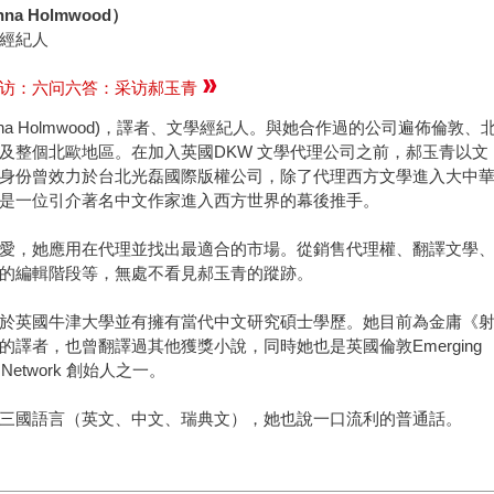
a Holmwood）
經紀人
专访：六问六答：采访郝玉青
nna Holmwood)，譯者、文學經紀人。與她合作過的公司遍佈倫敦、
及整個北歐地區。在加入英國DKW 文學代理公司之前，郝玉青以文
身份曾效力於台北光磊國際版權公司，除了代理西方文學進入大中
是一位引介著名中文作家進入西方世界的幕後推手。
愛，她應用在代理並找出最適合的市場。從銷售代理權、翻譯文學
的編輯階段等，無處不看見郝玉青的蹤跡。
於英國牛津大學並有擁有當代中文研究碩士學歷。她目前為金庸《
的譯者，也曾翻譯過其他獲獎小說，同時她也是英國倫敦Emerging
ors Network 創始人之一。
三國語言（英文、中文、瑞典文），她也說一口流利的普通話。