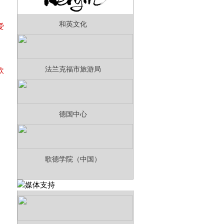
和英文化
爱
利
法兰克福市旅游局
欧
德国中心
歌德学院（中国）