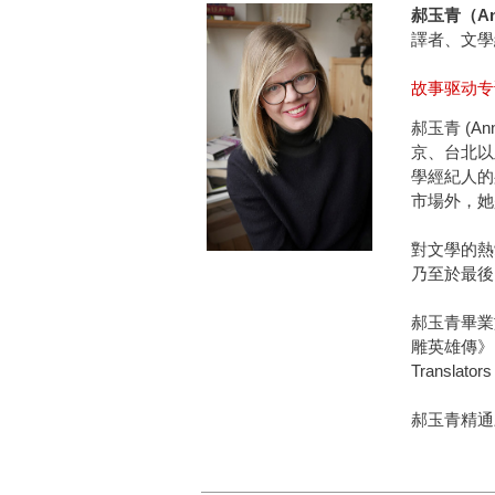
郝玉青（Ann
譯者、文學
故事驱动
郝玉青 (A
京、台北以
學經紀人的
市場外，她
對文學的熱
乃至於最後
郝玉青畢業
雕英雄傳》
Translat
郝玉青精通