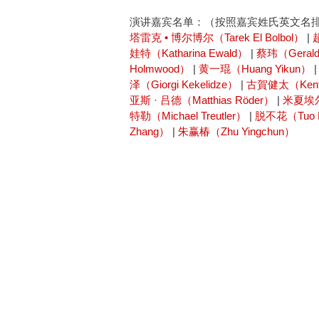
演讲嘉宾名单：（按照嘉宾姓氏英文名
塔雷克 • 博尔博尔（Tarek El Bolbol）
|
娃特（Katharina Ewald）
|
蔡玮（Gerald
Holmwood）
|
黄一琨（Huang Yikun）
泽（Giorgi Kekelidze）
|
古賀健太（Kent
亚斯 · 吕德（Matthias Röder）
|
米夏埃尔 
特勒（Michael Treutler）
|
脱不花（Tuo 
Zhang）
|
朱赢椿（Zhu Yingchun）