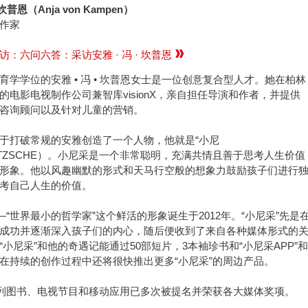
 坎普恩（Anja von Kampen）
作家
访：六问六答：采访安雅 · 冯 · 坎普恩
育学学位的安雅 • 冯 • 坎普恩女士是一位创意复合型人才。她在柏林
的电影电视制作公司兼智库visionX，亲自担任导演和作者，并提供
咨询顾问以及针对儿童的营销。
于打破常规的安雅创造了一个人物，他就是“小尼
IETZSCHE）。小尼采是一个非常聪明，充满共情且善于思考人生价值
形象。他以风趣幽默的形式和天马行空般的想象力鼓励孩子们进行
考自己人生的价值。
——“世界最小的哲学家”这个鲜活的形象诞生于2012年。“小尼采”先是
成功并逐渐深入孩子们的内心，随后便收到了来自各种媒体形式的
“小尼采”和他的奇遇记能通过50部短片，3本袖珍书和“小尼采APP”和
在持续的创作过程中还将很快推出更多“小尼采”的周边产品。
系列图书、电视节目和移动应用已多次被提名并荣获各大媒体奖项。