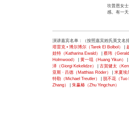
坎普恩女士
感。有一天
演讲嘉宾名单：（按照嘉宾姓氏英文名
塔雷克 • 博尔博尔（Tarek El Bolbol）
|
娃特（Katharina Ewald）
|
蔡玮（Gerald
Holmwood）
|
黄一琨（Huang Yikun）
泽（Giorgi Kekelidze）
|
古賀健太（Kent
亚斯 · 吕德（Matthias Röder）
|
米夏埃尔 
特勒（Michael Treutler）
|
脱不花（Tuo 
Zhang）
|
朱赢椿（Zhu Yingchun）