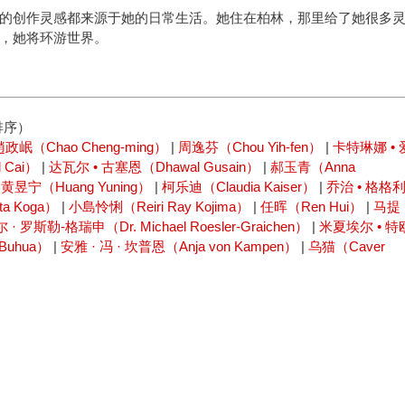
的创作灵感都来源于她的日常生活。她住在柏林，那里给了她很多
，她将环游世界。
排序）
趙政岷（Chao Cheng-ming）
|
周逸芬（Chou Yih-fen）
|
卡特琳娜 • 
 Cai）
|
达瓦尔 • 古塞恩（Dhawal Gusain）
|
郝玉青（Anna
|
黄昱宁（Huang Yuning）
|
柯乐迪（Claudia Kaiser）
|
乔治 • 格格
a Koga）
|
小島怜悧（Reiri Ray Kojima）
|
任晖（Ren Hui）
|
马提
· 罗斯勒-格瑞申（Dr. Michael Roesler-Graichen）
|
米夏埃尔 • 特
Buhua）
|
安雅 · 冯 · 坎普恩（Anja von Kampen）
|
乌猫（Caver