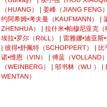
（Gürkaş）
|
侯小强（HOU XIAOQI
（HUANG）
|
姜峰（JIANG FENG
约阿希姆•考夫曼（KAUFMANN）
|
ZHENHUA）
|
拉什米•帕穆尼亚克（P
埃拉•罗尔（RöLL）
|
雷雅娜•迪亚斯•
|
彼得•舒佩特（SCHOPPERT）
|
比
诺•维恩（VIN）
|
傅蓝（VOLLAND
（WEINBERG）
|
邬书林（WU ）
|
WENTAN）