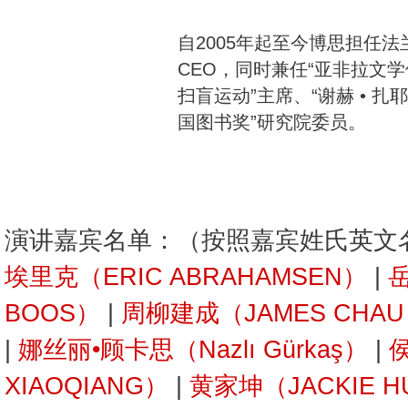
自2005年起至今博思担任
CEO，同时兼任“亚非拉文学
扫盲运动”主席、“谢赫 • 
国图书奖”研究院委员。
演讲嘉宾名单：（按照嘉宾姓氏英文
埃里克（ERIC ABRAHAMSEN）
|
岳
BOOS）
|
周柳建成（JAMES CHA
|
娜丝丽•顾卡思（Nazlı Gürkaş）
|
XIAOQIANG）
|
黄家坤（JACKIE H