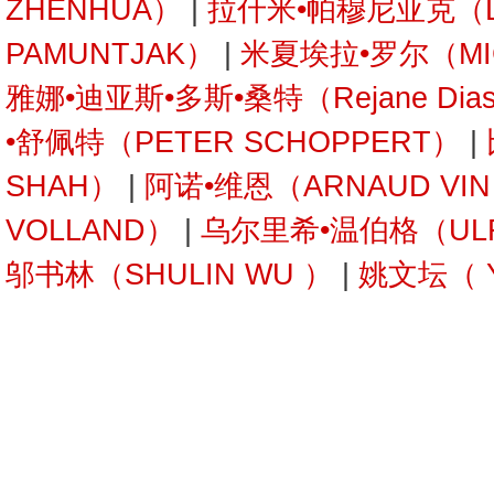
ZHENHUA）
|
拉什米•帕穆尼亚克（L
PAMUNTJAK）
|
米夏埃拉•罗尔（MIC
雅娜•迪亚斯•多斯•桑特（Rejane Dias
•舒佩特（PETER SCHOPPERT）
|
SHAH）
|
阿诺•维恩（ARNAUD VI
VOLLAND）
|
乌尔里希•温伯格（ULRI
邬书林（SHULIN WU ）
|
姚文坛（ Y