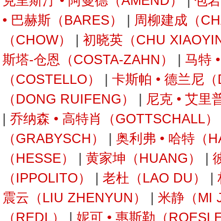
克里斯汀 • 阿曼德（AMEND）
|
包岩
• 巴赫斯（BARES）
|
周柳建成（CH
（CHOW）
|
初晓英（CHU XIAOYI
斯塔-仓恩（COSTA-ZAHN）
|
马特 
（COSTELLO）
|
卡斯帕 • 德兰尼（
（DONG RUIFENG）
|
尼克 • 艾里
|
乔纳森 • 高特肖（GOTTSCHALL）
（GRABYSCH）
|
奥利弗 • 哈特（H
（HESSE）
|
黄家坤（HUANG）
|
（IPPOLITO）
|
老杜（LAO DU）
|
震云（LIU ZHENYUN）
|
米静（MI 
（REDL）
|
妮可 • 惠斯勒（ROESL