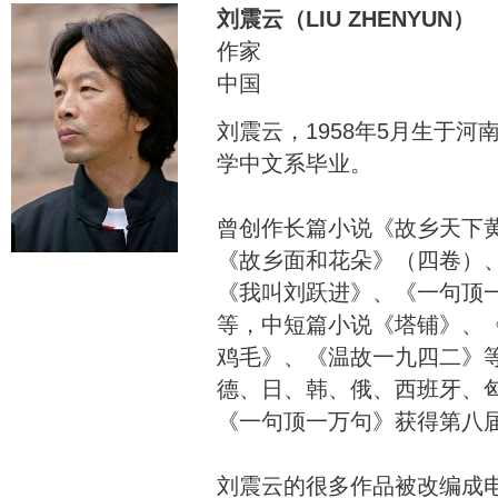
刘震云（LIU ZHENYUN）
作家
中国
刘震云，1958年5月生于
学中文系毕业。
曾创作长篇小说《故乡天下
《故乡面和花朵》（四卷）
《我叫刘跃进》、《一句顶
等，中短篇小说《塔铺》、
鸡毛》、《温故一九四二》
德、日、韩、俄、西班牙、
《一句顶一万句》获得第八
刘震云的很多作品被改编成