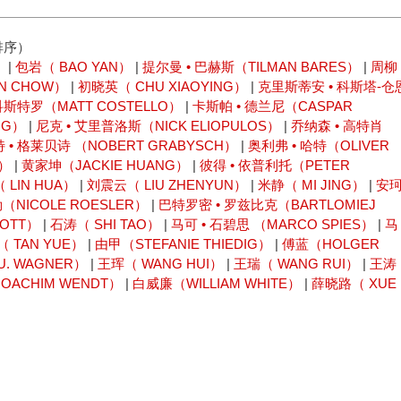
排序）
）
|
包岩（ BAO YAN）
|
提尔曼 • 巴赫斯（TILMAN BARES）
|
周柳
N CHOW）
|
初晓英（ CHU XIAOYING）
|
克里斯蒂安 • 科斯塔-仓
科斯特罗（MATT COSTELLO）
|
卡斯帕 • 德兰尼（CASPAR
NG）
|
尼克 • 艾里普洛斯（NICK ELIOPULOS）
|
乔纳森 • 高特肖
 • 格莱贝诗 （NOBERT GRABYSCH）
|
奥利弗 • 哈特（OLIVER
E）
|
黄家坤（JACKIE HUANG）
|
彼得 • 依普利托（PETER
 LIN HUA）
|
刘震云（ LIU ZHENYUN）
|
米静（ MI JING）
|
安
（NICOLE ROESLER）
|
巴特罗密 • 罗兹比克（BARTLOMIEJ
COTT）
|
石涛（ SHI TAO）
|
马可 • 石碧思 （MARCO SPIES）
|
马
 TAN YUE）
|
由甲（STEFANIE THIEDIG）
|
傅蓝（HOLGER
U. WAGNER）
|
王珲（ WANG HUI）
|
王瑞（ WANG RUI）
|
王涛
OACHIM WENDT）
|
白威廉（WILLIAM WHITE）
|
薛晓路（ XUE
）