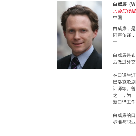
白威廉（WIL
大会口译组
中国
白威廉，是
同声传译，
一。
白威廉是布
后做过外交
在口译生涯
巴洛克歌剧
计师等。曾
之一，为一
新口译工作
白威廉的口
标准与职业