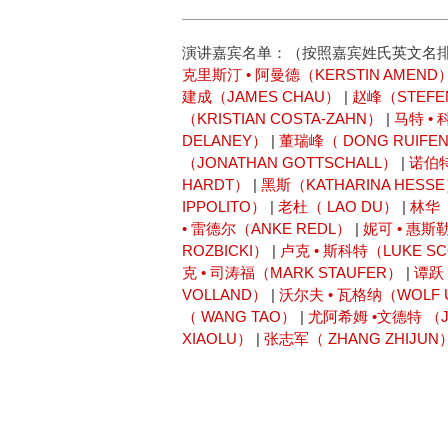
演讲嘉宾名单：（按照嘉宾姓氏英文名
克里斯汀 • 阿曼德（KERSTIN AMEND
建成（JAMES CHAU）
|
赵峰（STEFE
（KRISTIAN COSTA-ZAHN）
|
马特 • 
DELANEY）
|
董瑞峰（ DONG RUIFE
（JONATHAN GOTTSCHALL）
|
诺伯特
HARDT）
|
黑斯（KATHARINA HESS
IPPOLITO）
|
老杜（ LAO DU）
|
林华（
• 雷德尔（ANKE REDL）
|
妮可 • 惠斯勒
ROZBICKI）
|
卢克 • 斯科特（LUKE S
克 • 司涛福（MARK STAUFER）
|
谭跃（
VOLLAND）
|
沃尔夫 • 瓦格纳（WOLF 
（ WANG TAO）
|
尤阿希姆 •文德特 （J
XIAOLU）
|
张志军（ ZHANG ZHIJUN