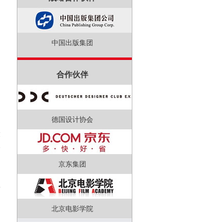
中国出版集团
的
合作伙伴
，
德国设计协会
、
设
人
的
京东集团
量
北京电影学院