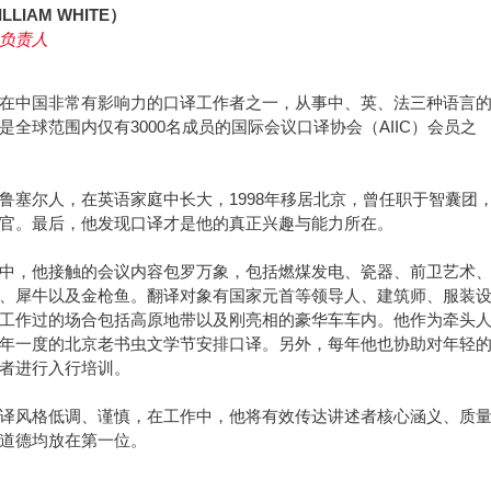
LIAM WHITE）
负责人
在中国非常有影响力的口译工作者之一，从事中、英、法三种语言
是全球范围内仅有3000名成员的国际会议口译协会（AIIC）会员之
鲁塞尔人，在英语家庭中长大，1998年移居北京，曾任职于智囊团
官。最后，他发现口译才是他的真正兴趣与能力所在。
中，他接触的会议内容包罗万象，包括燃煤发电、瓷器、前卫艺术
、犀牛以及金枪鱼。翻译对象有国家元首等领导人、建筑师、服装
工作过的场合包括高原地带以及刚亮相的豪华车车内。他作为牵头
年一度的北京老书虫文学节安排口译。另外，每年他也协助对年轻
者进行入行培训。
译风格低调、谨慎，在工作中，他将有效传达讲述者核心涵义、质
道德均放在第一位。