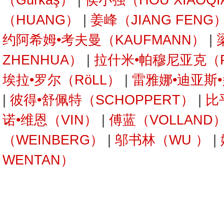
（Gürkaş）
|
侯小强（HOU XIAOQI
（HUANG）
|
姜峰（JIANG FENG
约阿希姆•考夫曼（KAUFMANN）
|
ZHENHUA）
|
拉什米•帕穆尼亚克（P
埃拉•罗尔（RöLL）
|
雷雅娜•迪亚斯•
|
彼得•舒佩特（SCHOPPERT）
|
比
诺•维恩（VIN）
|
傅蓝（VOLLAND
（WEINBERG）
|
邬书林（WU ）
|
WENTAN）