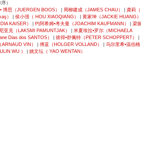
排序）
• 博思（JUERGEN BOOS）
|
周柳建成（JAMES CHAU）
|
龚莉（
kaş）
|
侯小强（ HOU XIAOQIANG）
|
黄家坤（JACKIE HUANG
IA KAISER）
|
约阿希姆•考夫曼（JOACHIM KAUFMANN）
|
梁
亚克（LAKSMI PAMUNTJAK）
|
米夏埃拉•罗尔（MICHAELA
 Dias dos SANTOS）
|
彼得•舒佩特（PETER SCHOPPERT）
|
ARNAUD VIN）
|
傅蓝（HOLGER VOLLAND）
|
乌尔里希•温伯格
LIN WU ）
|
姚文坛（ YAO WENTAN）