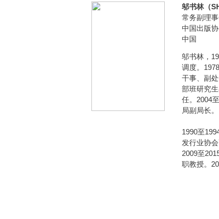
邬书林（SH
常务副理事
中国出版协
中国
邬书林，1
调度。197
干事、副处
部班研究生
任。2004
局副局长。
1990至1
发行业协会
2009至
职教授。2