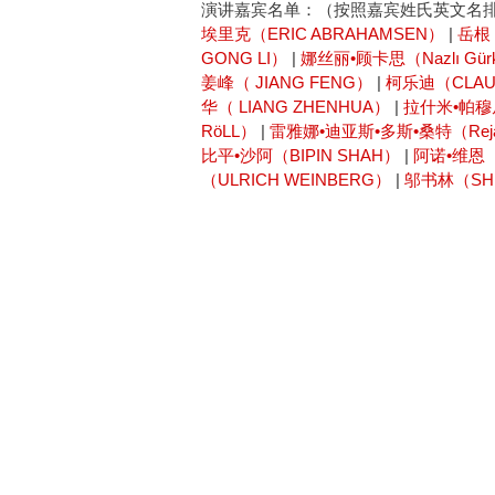
演讲嘉宾名单：（按照嘉宾姓氏英文名
埃里克（ERIC ABRAHAMSEN）
|
岳根 
GONG LI）
|
娜丝丽•顾卡思（Nazlı Gür
姜峰（ JIANG FENG）
|
柯乐迪（CLAUD
华（ LIANG ZHENHUA）
|
拉什米•帕穆尼
RöLL）
|
雷雅娜•迪亚斯•多斯•桑特（Rejane
比平•沙阿（BIPIN SHAH）
|
阿诺•维恩（
（ULRICH WEINBERG）
|
邬书林（SHU