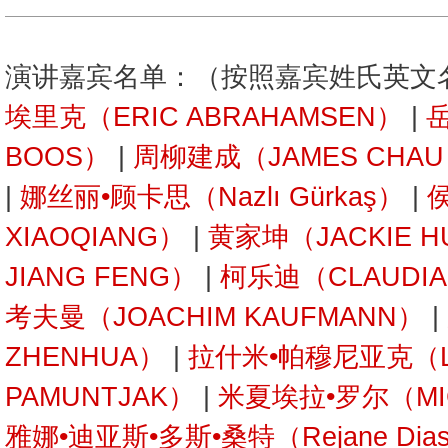
演讲嘉宾名单：（按照嘉宾姓氏英文
埃里克（ERIC ABRAHAMSEN）
|
岳
BOOS）
|
周柳建成（JAMES CHA
|
娜丝丽•顾卡思（Nazlı Gürkaş）
|
XIAOQIANG）
|
黄家坤（JACKIE H
JIANG FENG）
|
柯乐迪（CLAUDIA 
考夫曼（JOACHIM KAUFMANN）
|
ZHENHUA）
|
拉什米•帕穆尼亚克（L
PAMUNTJAK）
|
米夏埃拉•罗尔（MIC
雅娜•迪亚斯•多斯•桑特（Rejane Dias