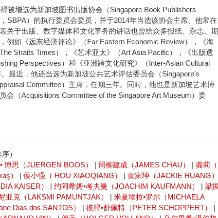
得被增选为新加坡图书出版协会（Singapore Book Publishers
ation，SBPA）的执行委员会委员，并于2014年当选该协会主席。他常在
表关于出版、数字媒体和文化事务的讲话也曾给众多报纸、杂志、
如《远东经济评论》（Far Eastern Economic Review），《海
e Straits Times），《艺术亚太》（Art Asia Pacific），《出版透
shing Perspectives）和《亚洲跨文化研究》（Inter-Asian Cultural
s）等。最近，他还当选为新加坡公共艺术评估委员会（Singapore’s
Art Appraisal Committee）主席，任期三年。同时，他也是新加坡艺术博
cquisitions Committee of the Singapore Art Museum）委
排序）
• 博思（JUERGEN BOOS）
|
周柳建成（JAMES CHAU）
|
龚莉（
kaş）
|
侯小强（ HOU XIAOQIANG）
|
黄家坤（JACKIE HUANG
IA KAISER）
|
约阿希姆•考夫曼（JOACHIM KAUFMANN）
|
梁
亚克（LAKSMI PAMUNTJAK）
|
米夏埃拉•罗尔（MICHAELA
 Dias dos SANTOS）
|
彼得•舒佩特（PETER SCHOPPERT）
|