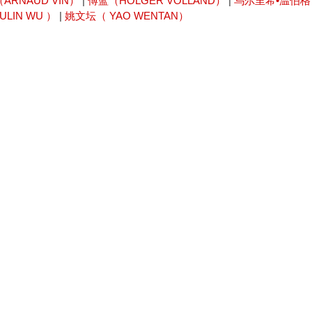
ARNAUD VIN）
|
傅蓝（HOLGER VOLLAND）
|
乌尔里希•温伯格
LIN WU ）
|
姚文坛（ YAO WENTAN）