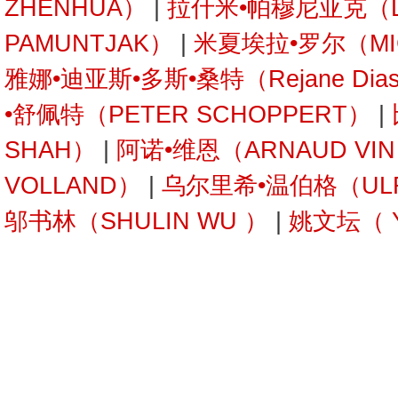
ZHENHUA）
|
拉什米•帕穆尼亚克（L
PAMUNTJAK）
|
米夏埃拉•罗尔（MIC
雅娜•迪亚斯•多斯•桑特（Rejane Dias
•舒佩特（PETER SCHOPPERT）
|
SHAH）
|
阿诺•维恩（ARNAUD VI
VOLLAND）
|
乌尔里希•温伯格（ULRI
邬书林（SHULIN WU ）
|
姚文坛（ Y