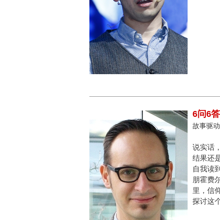
6问6
故事驱动，
说实话
结果还
自我读
朋霍费
里，信
探讨这