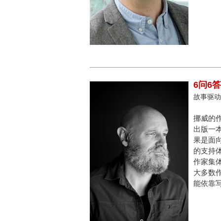
6问6
故事驱动
挪威的
出版一
果是面
的支持
作家集
大多数
能依靠