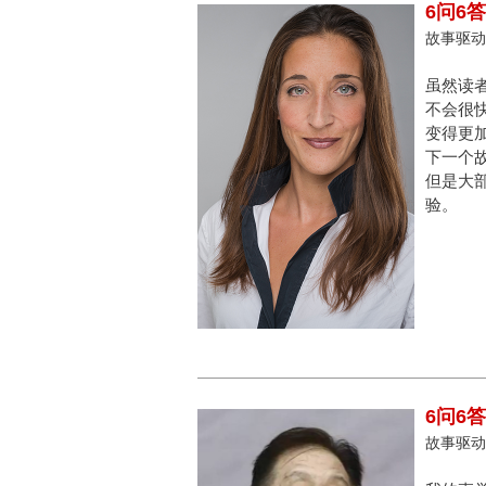
6问6
故事驱动，
虽然读
不会很
变得更
下一个
但是大
验。
6问6
故事驱动，