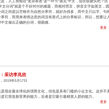
是，人工智能在“复杂表述”这一环节“遇见”中文，会比较挠头吧？比
“中文分词”就是个不好对付的难题，而相对而言，拼音文字如英文，
单词之间是以空格作为自然分界符，就好办得多，而中文只以字、句
分界符，而用来表情达意的词没有形式上的分界标识，所以，想要让
对中文做出正确的分词，很困难。
更多
答：采访李兆欣
2019年5月17日
化是现在最全球化的强势文化，但也是具有门槛的小众文化。这并不
者是它营造新世界的能力，后者是它吸引最精英人群的能力。
更多