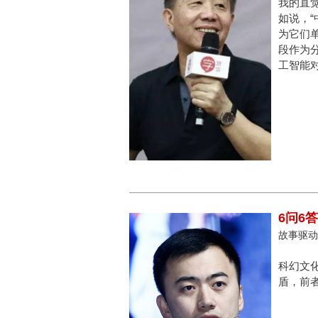
我的直觉
如说，
为它们
段作为
工智能
6问6
故事驱动，
科幻文
盾，前