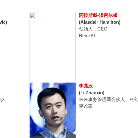
阿拉斯戴•汉密尔顿
vic)
(Alasdair Hamilton)
创始人，CEO
司
Remi AI
李兆欣
(Li Zhaoxin)
评人
未来事务管理局合伙人、科
评论家