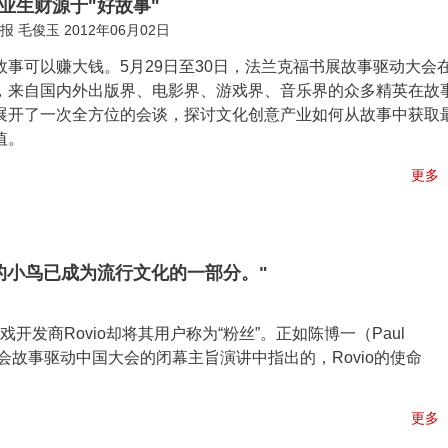
业生财源于"好故事"
 毛俊玉 2012年06月02日
故事可以赚大钱。5月29日至30日，法兰克福书展故事驱动大会
，来自国内外出版界、电影界、游戏界、音乐界的众多精英在故
展开了一次全方位的会谈，探讨文化创意产业如何从故事中获取
值。
更多
的小鸟已成为流行文化的一部分。"
开发商Rovio却将其用户称为“粉丝”。正如陈博一（Paul
京交会故事驱动中国大会的闭幕主旨演讲中指出的，Rovio的使命
更多