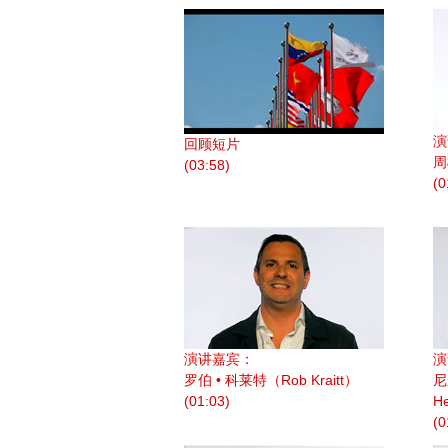
演
回顾短片
周
(03:58)
(0
演讲嘉宾：
演
罗伯 • 科莱特（Rob Kraitt）
尼
(01:03)
H
(0