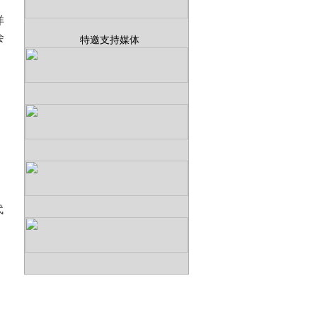
洋
会
特邀支持媒体
代