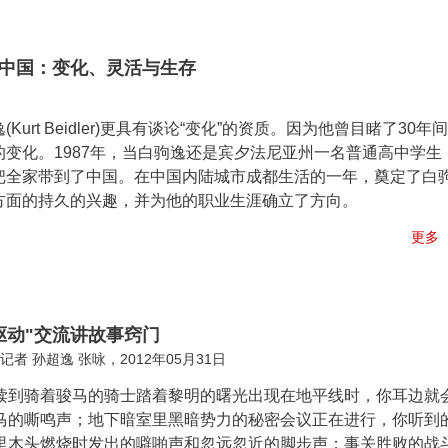
中国：变化、灵活与生存
rt Beidler)更具有谈论“变化”的资质。因为他曾目睹了30年间
变化。1987年，当白驹逸还是宾夕法尼亚州一名普通高中学生
把全家带到了中国。在中国内陆城市成都生活的一年，奠定了白
方面的持久的兴趣，并为他的职业生涯确立了方向。
更多
驱动"交流讲故事窍门
记者 孙超逸 张咏，2012年05月31日
读到骑着骏马的骑士踏着黎明的曙光出现在地平线时，你耳边就
马的嘶鸣声；地下暗室里黑暗势力的秘密会议正在进行，你听到
里木头燃烧时发出的噼啪声和忽远忽近的脚步声；事关胜败的战