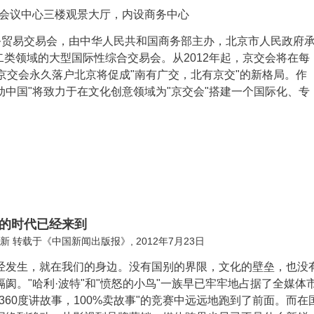
国家会议中心三楼观景大厅，内设商务中心
务贸易交易会，由中华人民共和国商务部主办，北京市人民政府
类领域的大型国际性综合交易会。从2012年起，京交会将在每
。京交会永久落户北京将促成"南有广交，北有京交"的新格局。作
动中国"将致力于在文化创意领域为"京交会"搭建一个国际化、专
的时代已经来到
新 转载于《中国新闻出版报》, 2012年7月23日
经发生，就在我们的身边。没有国别的界限，文化的壁垒，也没
隔阂。"哈利·波特"和"愤怒的小鸟"一族早已牢牢地占据了全媒体
"360度讲故事，100%卖故事"的竞赛中远远地跑到了前面。而在