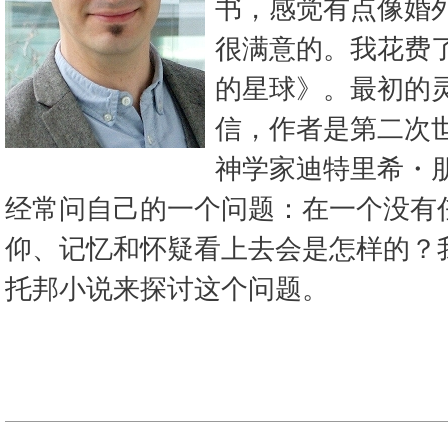
书，感觉有点像婚
很满意的。我花费
的星球》。最初的
信，作者是第二次
神学家迪特里希・
经常问自己的一个问题：在一个没有
仰、记忆和怀疑看上去会是怎样的？
托邦小说来探讨这个问题。