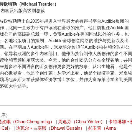
欧特勒（Michael Treutler）
e国际内容及出版高级副总裁
 特欧特勒博士自2005年起进入世界最大的有声书平台Audible集团的
作，此间一直致力于有声读物在全球的推广。他目前担任Audible国
版公司的高级副总裁一职，负责Audible在美国区域以外的业务，包
、各地出版项目的策划、Audible全球创意网络的维护与更新以及出
。在早期加入Audible时，米夏埃尔曾担任Audible柏林和伦敦办公
，领导着欧洲的多个内容部门。他作为执行制作人所创作的多个不
读物和音频剧屡获大奖。今天，他的合作团队分布在全球各地，共
来越多种不同语言的听众创作更多更好的故事。从出生地看，他是
内心世界看，他是个创作家；从学术上看，他是个经济学家。米夏
魏玛包豪斯大学获媒体经济学博士学位，并作为富布莱特学者到美
盛顿大学访学。
排序）
趙政岷（Chao Cheng-ming）
|
周逸芬（Chou Yih-fen）
|
卡特琳娜 • 
 Cai）
|
达瓦尔 • 古塞恩（Dhawal Gusain）
|
郝玉青（Anna