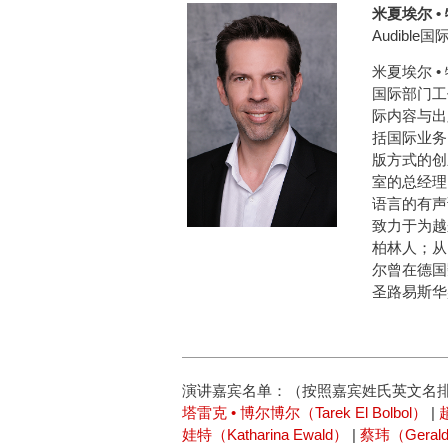
米夏埃尔 • 特
Audibl
米夏埃尔 •
国际部门工
际内容与出
括国际业务
版方式的创新
室的总经理
语言的有声
致力于为越
柏林人；从
尔曾在德国
圣路易斯华
演讲嘉宾名单：（按照嘉宾姓氏英文名
塔雷克 • 博尔博尔（Tarek El Bolbol）
|
娃特（Katharina Ewald）
|
蔡玮（Gerald