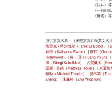
《妹妹》等
《一只叫凤
《魔塔》等
演讲嘉宾名单：（按照嘉宾姓氏英文名
塔雷克 • 博尔博尔（Tarek El Bolbol）
|
娃特（Katharina Ewald）
|
蔡玮（Gerald
Holmwood）
|
黄一琨（Huang Yikun）
泽（Giorgi Kekelidze）
|
古賀健太（Kent
亚斯 · 吕德（Matthias Röder）
|
米夏埃尔 
特勒（Michael Treutler）
|
脱不花（Tuo 
Zhang）
|
朱赢椿（Zhu Yingchun）