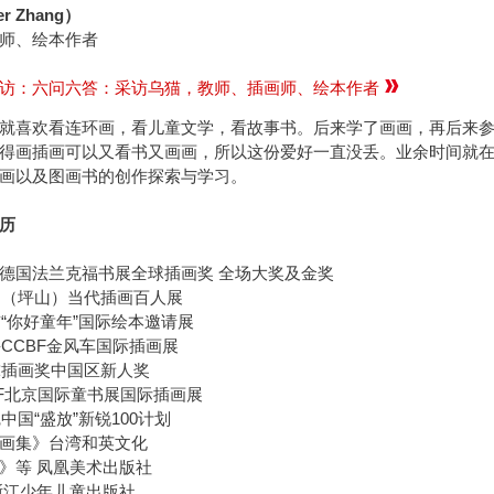
r Zhang）
师、绘本作者
访：六问六答：采访乌猫，教师、插画师、绘本作者
就喜欢看连环画，看儿童文学，看故事书。后来学了画画​，再后来
得画插画可以又看书又画画，所以这份爱好一​直没丢。业余时间就
画以及图画书的创作探索与学习。​
历
FBF德国法兰克福书展全球插画奖 全场大奖及金奖
深圳（坪山）当代插画百人展
京“你好童年”国际绘本邀请展
海CCBF金风车国际插画展
全球插画奖中国区新人奖
IBF北京国际童书展国际插画展
觉中国“盛放”新锐100计划
画集》台湾和英文化
》等 凤凰美术出版社
浙江少年儿童出版社