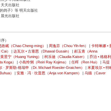
 天天出版社
的鸽子》等 明天出版社
 晨光出版社
排序）
趙政岷（Chao Cheng-ming）
|
周逸芬（Chou Yih-fen）
|
卡特琳娜 • 
 Cai）
|
达瓦尔 • 古塞恩（Dhawal Gusain）
|
郝玉青（Anna
|
黄昱宁（Huang Yuning）
|
柯乐迪（Claudia Kaiser）
|
乔治 • 格格
a Koga）
|
小島怜悧（Reiri Ray Kojima）
|
任晖（Ren Hui）
|
马提
· 罗斯勒-格瑞申（Dr. Michael Roesler-Graichen）
|
米夏埃尔 • 特
Buhua）
|
安雅 · 冯 · 坎普恩（Anja von Kampen）
|
乌猫（Caver