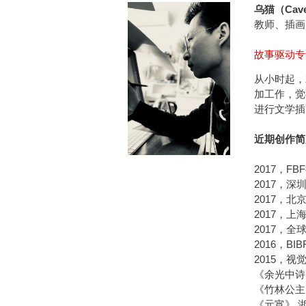
乌猫（Cave
教师、插画
故事驱动专
从小时起，
加工作，觉
进行文学插
近期创作简
2017，
2017，
2017，北
2017，上
2017，
2016，B
2015，视
《余光中诗
《竹林公主
《元宵》 