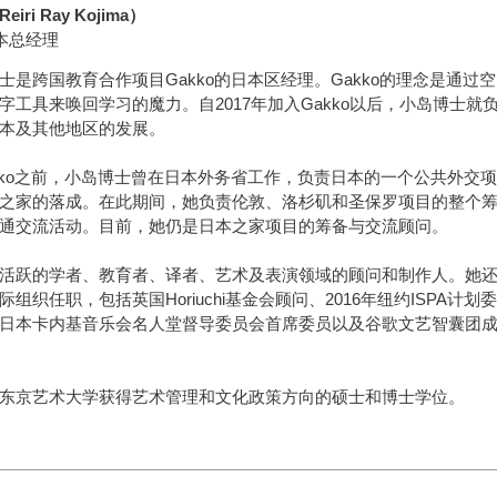
ri Ray Kojima）
日本总经理
士是跨国教育合作项目Gakko的日本区经理。Gakko的理念是通过空
字工具来唤回学习的魔力。自2017年加入Gakko以后，小岛博士就
本及其他地区的发展。
kko之前，小岛博士曾在日本外务省工作，负责日本的一个公共外交项
之家的落成。在此期间，她负责伦敦、洛杉矶和圣保罗项目的整个
通交流活动。目前，她仍是日本之家项目的筹备与交流顾问。
活跃的学者、教育者、译者、艺术及表演领域的顾问和制作人。她
组织任职，包括英国Horiuchi基金会顾问、2016年纽约ISPA计划委
日本卡内基音乐会名人堂督导委员会首席委员以及谷歌文艺智囊团
东京艺术大学获得艺术管理和文化政策方向的硕士和博士学位。