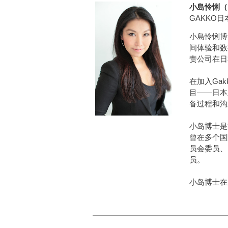
小島怜悧（Rei
GAKKO
小島怜悧博
间体验和数
责公司在日
在加入Ga
目——日本
备过程和沟
小岛博士是
曾在多个国际
员会委员、
员。
小岛博士在