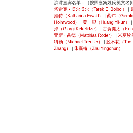
演讲嘉宾名单：（按照嘉宾姓氏英文名
塔雷克 • 博尔博尔（Tarek El Bolbol）
|
娃特（Katharina Ewald）
|
蔡玮（Gerald
Holmwood）
|
黄一琨（Huang Yikun）
泽（Giorgi Kekelidze）
|
古賀健太（Kent
亚斯 · 吕德（Matthias Röder）
|
米夏埃尔 
特勒（Michael Treutler）
|
脱不花（Tuo 
Zhang）
|
朱赢椿（Zhu Yingchun）