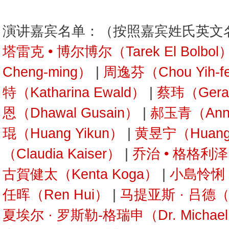
演讲嘉宾名单：（按照嘉宾姓氏英文
塔雷克 • 博尔博尔（Tarek El Bolbol
Cheng-ming）
|
周逸芬（Chou Yih-f
特（Katharina Ewald）
|
蔡玮（Geral
恩（Dhawal Gusain）
|
郝玉青（Anna
琨（Huang Yikun）
|
黄昱宁（Huang 
（Claudia Kaiser）
|
乔治 • 格格利泽（G
古賀健太（Kenta Koga）
|
小島怜悧（R
任晖（Ren Hui）
|
马提亚斯 · 吕德（Ma
夏埃尔 · 罗斯勒-格瑞申（Dr. Michael R