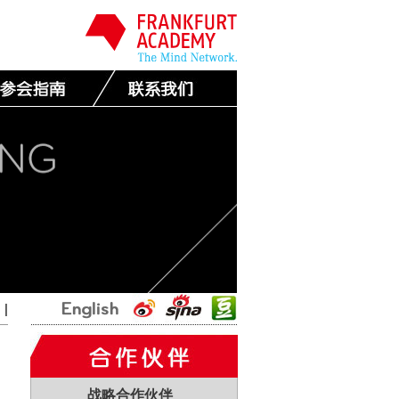
国
|
战略合作伙伴