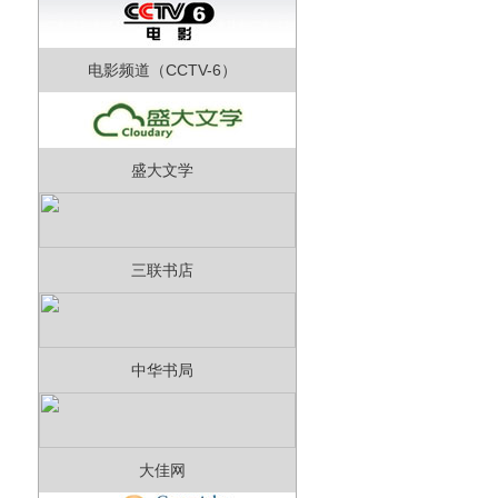
电影频道（CCTV-6）
盛大文学
三联书店
中华书局
大佳网