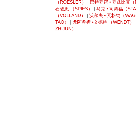
（ROESLER）
|
巴特罗密 • 罗兹比克（R
石碧思 （SPIES）
|
马克 • 司涛福（ST
（VOLLAND）
|
沃尔夫 • 瓦格纳（WAG
TAO）
|
尤阿希姆 •文德特 （WENDT）
ZHIJUN）