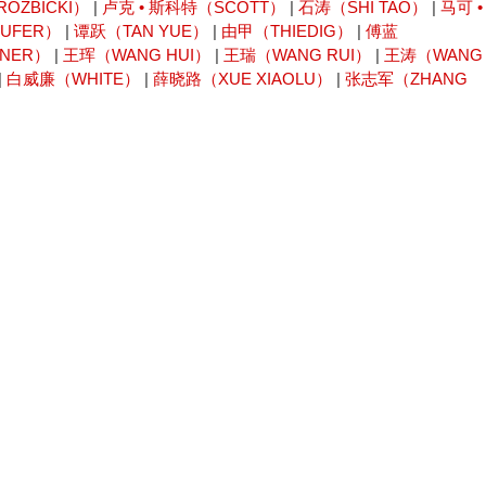
OZBICKI）
|
卢克 • 斯科特（SCOTT）
|
石涛（SHI TAO）
|
马可 •
AUFER）
|
谭跃（TAN YUE）
|
由甲（THIEDIG）
|
傅蓝
NER）
|
王珲（WANG HUI）
|
王瑞（WANG RUI）
|
王涛（WANG
|
白威廉（WHITE）
|
薛晓路（XUE XIAOLU）
|
张志军（ZHANG