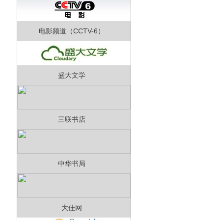
电影频道（CCTV-6）
盛大文学
三联书店
中华书局
大佳网