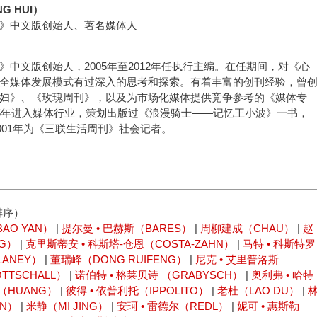
G HUI）
》中文版创始人、著名媒体人
》中文版创始人，2005年至2012年任执行主编。在任期间，对《心
全媒体发展模式有过深入的思考和探索。有着丰富的创刊经验，曾
妇》、《玫瑰周刊》，以及为市场化媒体提供竞争参考的《媒体专
95年进入媒体行业，策划出版过《浪漫骑士——记忆王小波》一书，
至2001年为《三联生活周刊》社会记者。
排序）
AO YAN）
|
提尔曼 • 巴赫斯（BARES）
|
周柳建成（CHAU）
|
赵
NG）
|
克里斯蒂安 • 科斯塔-仓恩（COSTA-ZAHN）
|
马特 • 科斯特罗
LANEY）
|
董瑞峰（DONG RUIFENG）
|
尼克 • 艾里普洛斯
TTSCHALL）
|
诺伯特 • 格莱贝诗 （GRABYSCH）
|
奥利弗 • 哈特
（HUANG）
|
彼得 • 依普利托（IPPOLITO）
|
老杜（LAO DU）
|
UN）
|
米静（MI JING）
|
安珂 • 雷德尔（REDL）
|
妮可 • 惠斯勒