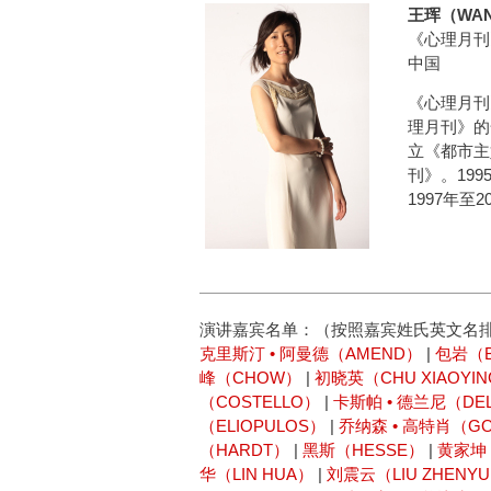
王珲（WAN
《心理月刊
中国
《心理月刊
理月刊》的
立《都市主
刊》。19
1997年
演讲嘉宾名单：（按照嘉宾姓氏英文名
克里斯汀 • 阿曼德（AMEND）
|
包岩（B
峰（CHOW）
|
初晓英（CHU XIAOYI
（COSTELLO）
|
卡斯帕 • 德兰尼（DE
（ELIOPULOS）
|
乔纳森 • 高特肖（GO
（HARDT）
|
黑斯（HESSE）
|
黄家坤
华（LIN HUA）
|
刘震云（LIU ZHENY