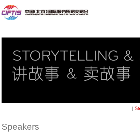
|
St
Speakers