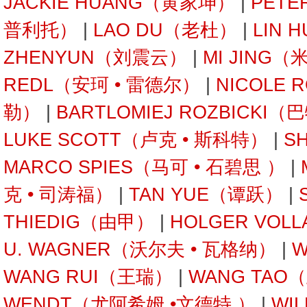
JACKIE HUANG（黄家坤）
|
PETE
普利托）
|
LAO DU（老杜）
|
LIN 
ZHENYUN（刘震云）
|
MI JING（
REDL（安珂 • 雷德尔）
|
NICOLE 
勒）
|
BARTLOMIEJ ROZBICKI
LUKE SCOTT（卢克 • 斯科特）
|
S
MARCO SPIES（马可 • 石碧思 ）
|
克 • 司涛福）
|
TAN YUE（谭跃）
|
THIEDIG（由甲）
|
HOLGER VOL
U. WAGNER（沃尔夫 • 瓦格纳）
|
W
WANG RUI（王瑞）
|
WANG TAO
WENDT（尤阿希姆 •文德特 ）
|
WI