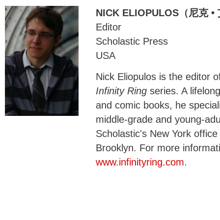
NICK ELIOPULOS（尼克
Editor
Scholastic Press
USA
Nick Eliopulos is the editor o
Infinity Ring
series. A lifelong
and comic books, he speciali
middle-grade and young-adul
Scholastic's New York office
Brooklyn. For more informa
www.infinityring.com
.