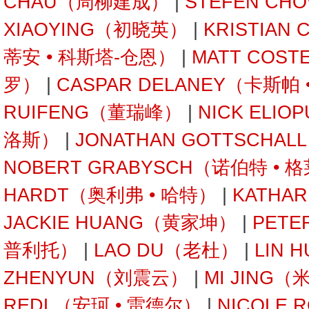
CHAU（周柳建成）
|
STEFEN C
XIAOYING（初晓英）
|
KRISTIAN
蒂安 • 科斯塔-仓恩）
|
MATT COST
罗）
|
CASPAR DELANEY（卡斯帕
RUIFENG（董瑞峰）
|
NICK ELI
洛斯）
|
JONATHAN GOTTSCHA
NOBERT GRABYSCH（诺伯特 • 
HARDT（奥利弗 • 哈特）
|
KATHA
JACKIE HUANG（黄家坤）
|
PETE
普利托）
|
LAO DU（老杜）
|
LIN 
ZHENYUN（刘震云）
|
MI JING（
REDL（安珂 • 雷德尔）
|
NICOLE 