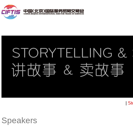
|
St
Speakers