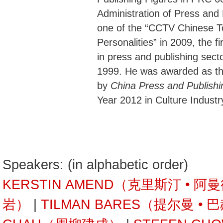
Administration of Press and 
one of the “CCTV Chinese 
Personalities” in 2009, the f
in press and publishing sect
1999. He was awarded as the
by
China Press and Publishi
Year 2012 in Culture Industr
Speakers: (in alphabetic order)
KERSTIN AMEND（克里斯汀 • 阿
岩）
|
TILMAN BARES（提尔曼 • 