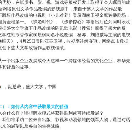
的优势，在纸质书、影、视、游戏等版权开发上取得了令人瞩目的成
年根据网络原创文学作品改编的影视剧中，来自于盛大文学的作品最
下版权作品改编的电视剧《小儿难养》登录湖南卫视金鹰独播剧场，
国黄金档第一。《裸婚时代》、《步步惊心》等播出后位列同时段收
根据盛大文学旗下作品改编的陈凯歌电影《搜索》获得了极大的反
文学红袖添香作家柳晨枫同名小说改编，杨幂、刘恺威等主演的电视
晚晴天》，4月25日登陆江苏卫视，收视率连续夺冠，网络点击数据
度创下盛大文学改编作品收视佳绩。
从一个出版企业发展成今天这样一个跨媒体经营的文化企业，林华先
述其背后的故事。
a）
，副总裁，盛大文学，中国
二）：如何从内容中获取最大的价值
来会什么样？哪些商业模式将获得胜利或可持续发展？
，我们将采访二位来自出版、影视和动漫领域的领军人物，通过对话
未来的展望以及各自的生存战略。