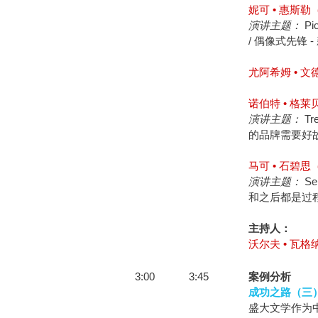
妮可 • 惠斯勒（N
Pio
演讲主题：
/ 偶像式先锋
尤阿希姆 • 文德
诺伯特 • 格莱贝诗
Tre
演讲主题：
的品牌需要好
马可 • 石碧思（
Sei
演讲主题：
和之后都是过
主持人：
沃尔夫 • 瓦格纳（
3:00
3:45
案例分析
成功之路（三
盛大文学作为