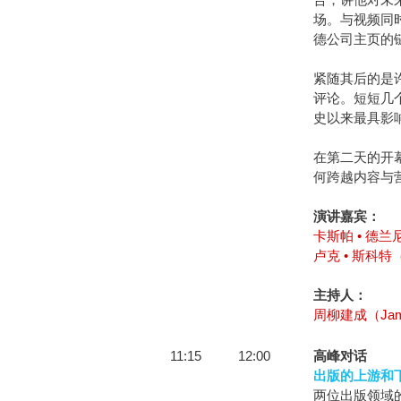
场。与视频同时
德公司主页的
紧随其后的是
评论。短短几个
史以来最具影
在第二天的开幕
何跨越内容与
演讲嘉宾：
卡斯帕 • 德兰尼（
卢克 • 斯科特（L
主持人：
周柳建成（Jame
11:15
12:00
高峰对话
出版的上游和
两位出版领域