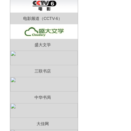
电影频道（CCTV-6）
盛大文学
三联书店
中华书局
大佳网