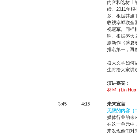
内容和选材上
绩。2011
多。根据其旗
收视率蝉联全
视冠军。同样
响。根据盛大
剧新作《盛夏
排名第一，再
盛大文学如何
生将给大家讲
演讲嘉宾：
林华（Lin Hu
3:45
4:15
未来宣言
无限的内容（
媒体行业的未
在这一单元中
来发现他们对