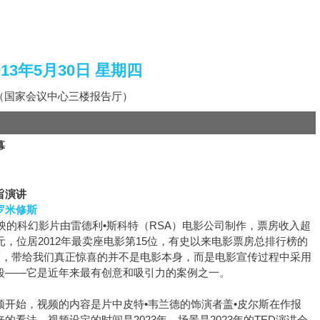
013年5月30日 星期四
（国家会议中心三楼报告厅）
幕
旨演讲
罗米修斯
上映的科幻影片由雷德利•斯科特（RSA）电影公司制作，票房收入超
元，位居2012年最卖座电影第15位，有史以来电影票房总排行榜的
然而，带给我们真正惊喜的并不是电影本身，而是电影宣传过程中采用
段——它是近年来最有创意和吸引力的案例之一。
频开始，视频的内容是片中皮特•韦兰德的饰演者盖•皮尔斯在作报
的看法。视频设定的时间是2023年，场景是2023年的TED演讲会