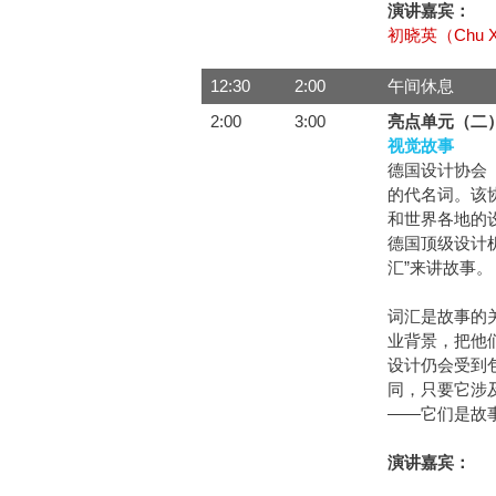
演讲嘉宾：
初晓英（Chu Xi
12:30
2:00
午间休息
2:00
3:00
亮点单元（二
视觉故事
德国设计协会（D
的代名词。该
和世界各地的
德国顶级设计
汇”来讲故事。
词汇是故事的
业背景，把他
设计仍会受到
同，只要它涉
——它们是故
演讲嘉宾：