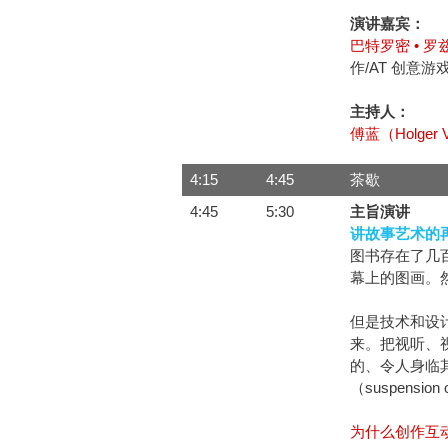
演讲嘉宾：
巴特罗密 • 罗兹比
作/AT 创意游
主持人：
傅蓝（Holger V
4:15
4:45
茶歇
4:45
5:30
主旨演讲
讲故事艺术的
图书存在了几
幕上的图画。
但是技术和设
来。把视听、
的、令人身临
（suspension
为什么创作互