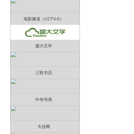
电影频道（CCTV-6）
盛大文学
三联书店
中华书局
大佳网