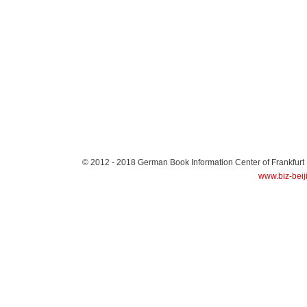
© 2012 - 2018
German Book Information Center of Frankfurt
www.biz-beij