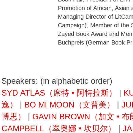
Promotion of African, Asian 
Managing Director of LitCam
Campaign), Member of the S
Zayed Book Award and Mem
Buchpreis (German Book Pr
Speakers: (in alphabetic order)
SYD ATLAS（席特 • 阿特拉斯）
|
K
逸）
|
BO MI MOON（文普美）
|
JU
博思）
|
GAVIN BROWN（加文 • 
CAMPBELL（翠奥娜 • 坎贝尔）
|
J