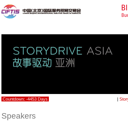
Countdown: -4453 Days
|
Stor
Speakers