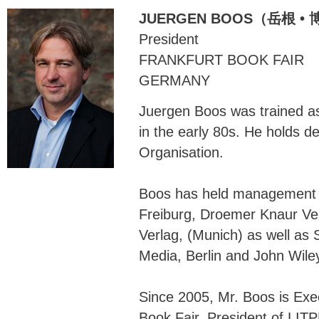
JUERGEN BOOS（岳根 •
President
FRANKFURT BOOK FAIR
GERMANY
Juergen Boos was trained as
in the early 80s. He holds d
Organisation.
Boos has held management p
Freiburg, Droemer Knaur Ve
Verlag, (Munich) as well as
Media, Berlin and John Wil
Since 2005, Mr. Boos is Exec
Book Fair, President of LIT