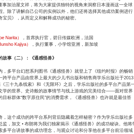
执行董事加治屋文祥，将为大家提供独特的视角来洞察日本漫画这一全球
程。除了讲解自己公司的实例以外，他们还将选择其他成功案例进行
奇宝贝》，从而定义和解释成功的秘密。
 Narita）
，首席执行官，碧日传媒欧洲，法国
sho Kajiya）
，执行董事，小学馆亚洲，新加坡
的故事（二）：《通感怪兽》
内，多平台幻想系列图书《通感怪兽》就登上了《纽约时报》的畅销
一跨平台产品由世界上最大的少儿书出版和销售商学乐出版社于2013
继《三十九条线索》和《无限环》之后，学乐出版社的多平台产品第
文学的世界。史诗般的故事情节与线上游戏的完美结合——面对世界
的目标群体“数字原住民”的消费需求，《通感怪兽》也许就是最佳答
奇，这个成功的跨平台系列背后隐藏着怎样秘密？作为学乐出版社多
总监，加文 • 布朗将为我们独家揭示《通感怪兽》的成功秘诀。他将
索多平台讲故事的成功理念，与观众讨论和分享他在多平台前沿领域