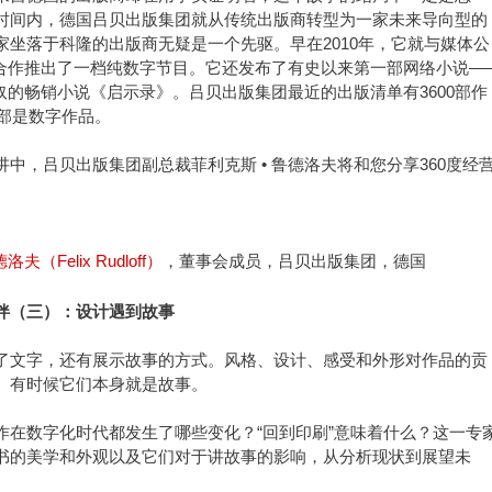
时间内，德国吕贝出版集团就从传统出版商转型为一家未来导向型的
家坐落于科隆的出版商无疑是一个先驱。早在2010年，它就与媒体公
l First合作推出了一档纯数字节目。它还发布了有史以来第一部网络小说—
丹奴的畅销小说《启示录》。吕贝出版集团最近的出版清单有3600部作
0部是数字作品。
中，吕贝出版集团副总裁菲利克斯 • 鲁德洛夫将和您分享360度经
夫（Felix Rudloff）
，董事会成员，吕贝出版集团，德国
伴（三）：设计遇到故事
了文字，还有展示故事的方式。风格、设计、感受和外形对作品的贡
。有时候它们本身就是故事。
作在数字化时代都发生了哪些变化？“回到印刷”意味着什么？这一专
书的美学和外观以及它们对于讲故事的影响，从分析现状到展望未