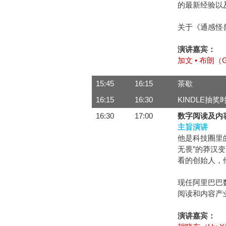
的最新经验以
关于《通感怪兽》
演讲嘉宾：
加文 • 布朗（Ga
15:45
16:15
茶歇
16:15
16:30
KINDLE抽奖
16:30
17:00
数字阅读及内
主旨演讲
他是科技圈里
无畏”的莽汉
看的创始人，
现任阿里巴巴
阅读和内容产
演讲嘉宾：