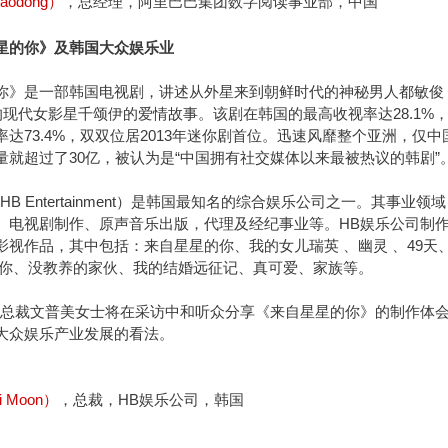
aodong）
，总经理，阿里巴巴集团数字阅读事业部，中国
星的你》及韩国大众娱乐业
你》是一部韩国电视剧，讲述从外星来到朝鲜时代的神秘男人都敏俊
的现代女影星千颂伊的爱情故事。该剧在韩国的最高收视率达28.1%
达73.4%，双双位居2013年迷你剧首位。迅速风靡整个亚洲，仅中
量就超过了30亿，被认为是“中国拥有社交媒体以来最被热议的韩剧”
HB Entertainment）是韩国最知名的综合娱乐公司之一。其事业领域
、电视剧制作、原声音乐出版，代理及经纪事业等。HB娱乐公司制
影视作品，其中包括：来自星星的你、我的女儿瑞英 、幽灵 、49天
y 、只有你、没教养的家伙、我的结婚远征记、真可爱、家族等。
的总裁文普美女士将在采访中和听众分享《来自星星的你》的制作体
大众娱乐产业发展的看法。
 Moon）
，总裁，HB娱乐公司，韩国