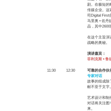
剧。在极短的
传媒企业。这
司Digita
马里奥 • 佐
品，其中260
在这个主旨演讲
战略的奥秘。
演讲嘉宾：
菲利克斯 • 鲁德洛
11:30
12:30
可靠的合作伙
专家对话
故事的组成除
献不亚于文字
艺术设计和制
对话将关注图
来。