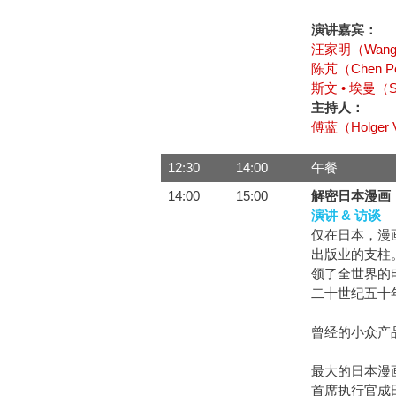
演讲嘉宾：
汪家明（Wang 
陈芃（Chen P
斯文 • 埃曼（S
主持人：
傅蓝（Holger V
12:30
14:00
午餐
14:00
15:00
解密日本漫画
演讲 & 访谈
仅在日本，漫
出版业的支柱
领了全世界的
二十世纪五十
曾经的小众产
最大的日本漫画授
首席执行官成田