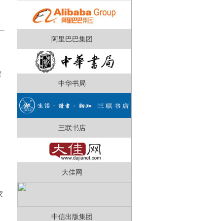
—
阿里巴巴集团
营
中华书局
三联书店
大佳网
家
中信出版集团