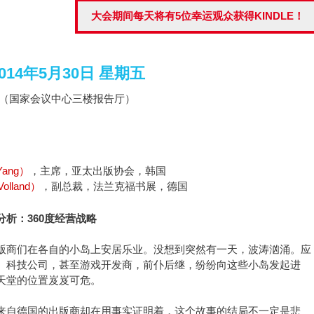
大会期间每天将有5位幸运观众获得KINDLE！
2014年5月30日 星期五
（国家会议中心三楼报告厅）
Yang）
，主席，亚太出版协会，韩国
olland）
，副总裁，法兰克福书展，德国
分析：360度经营战略
版商们在各自的小岛上安居乐业。没想到突然有一天，波涛汹涌。应
、科技公司，甚至游戏开发商，前仆后继，纷纷向这些小岛发起进
天堂的位置岌岌可危。
来自德国的出版商却在用事实证明着，这个故事的结局不一定是悲