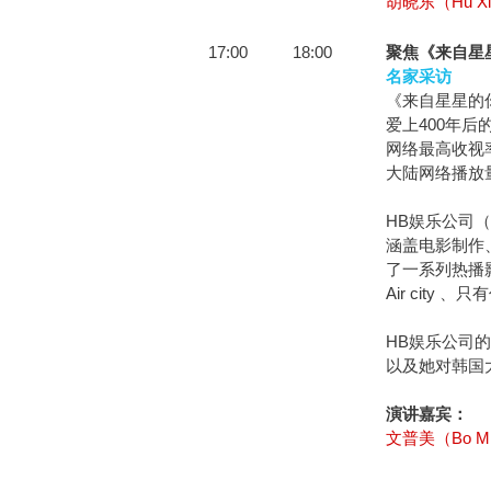
胡晓东（Hu Xi
17:00
18:00
聚焦《来自星
名家采访
《来自星星的
爱上400年后
网络最高收视率
大陆网络播放
HB娱乐公司（
涵盖电影制作
了一系列热播
Air cit
HB娱乐公司
以及她对韩国
演讲嘉宾：
文普美（Bo Mi