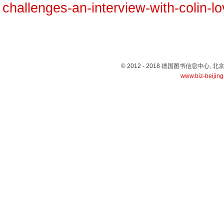
challenges-an-interview-with-colin-lo
© 2012 - 2018 德国图书信息中心
www.biz-beijin